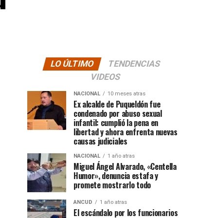
LO ÚLTIMO
TENDENCIAS
VIDEOS
NACIONAL
10 meses atras
Ex alcalde de Puqueldón fue
condenado por abuso sexual
infantil: cumplió la pena en
libertad y ahora enfrenta nuevas
causas judiciales
NACIONAL
1 año atras
Miguel Ángel Alvarado, «Centella
Humor», denuncia estafa y
promete mostrarlo todo
ANCUD
1 año atras
El escándalo por los funcionarios