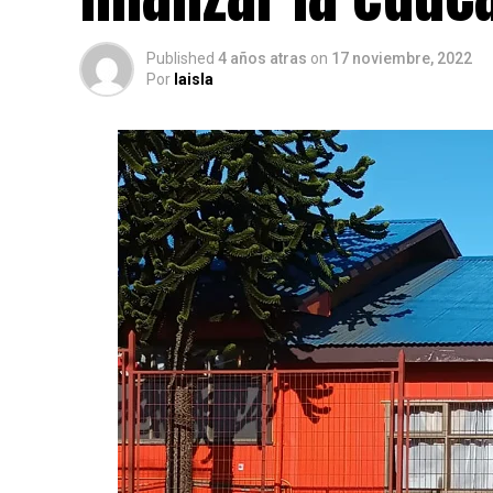
Published
4 años atras
on
17 noviembre, 2022
Por
laisla