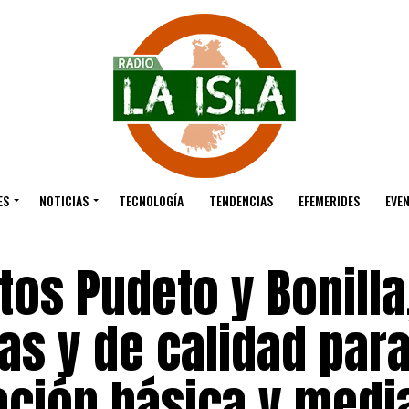
ES
NOTICIAS
TECNOLOGÍA
TENDENCIAS
EFEMERIDES
EVE
tos Pudeto y Bonilla
as y de calidad par
cación básica y medi