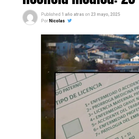
Published
1 año atras
on
23 mayo, 2025
Por
Nicolas