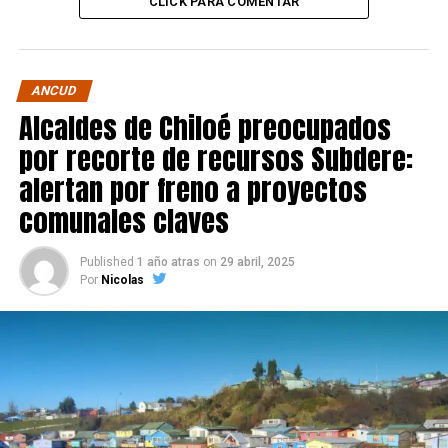
CLICK PARA COMENTAR
ANCUD
Alcaldes de Chiloé preocupados
por recorte de recursos Subdere:
alertan por freno a proyectos
comunales claves
Published
1 año atras
on
29 abril, 2025
Por
Nicolas