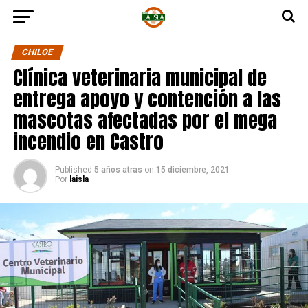
CHILOE
Clínica veterinaria municipal de
entrega apoyo y contención a las
mascotas afectadas por el mega
incendio en Castro
Published
5 años atras
on
15 diciembre, 2021
Por
laisla