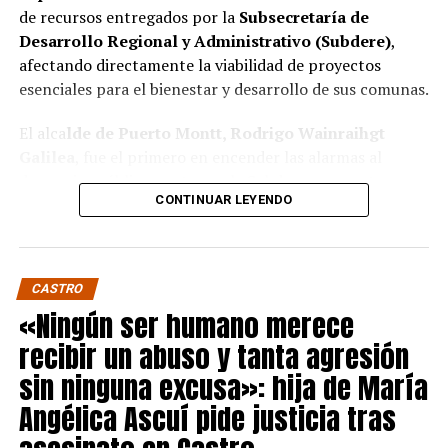
de recursos entregados por la
Subsecretaría de
Desarrollo Regional y Administrativo (Subdere)
,
afectando directamente la viabilidad de proyectos
esenciales para el bienestar y desarrollo de sus comunas.
El alca
lde de Puerto Montt, Rodrigo Wainraihgt
Galilea
, fue el primero en encender las alarmas al
denunciar públicamente que la Subdere no cuenta con
CONTINUAR LEYENDO
fondos para financiar iniciativas del Programa de
Mejoramiento Urbano (PMU) ni del Programa de
Mejoramiento de Barrios (PMB), a pesar de que muchas
ya estaban declaradas elegibles.
“Por primera vez en la
CASTRO
historia, la Subdere no tiene recursos para estos
«Ningún ser humano merece
programas fundamentales”,
afirmó el edil de la capital
recibir un abuso y tanta agresión
regional de Los Lagos.
sin ninguna excusa»: hija de María
Sus pares de Chiloé respaldaron sus declaraciones,
Angélica Ascuí pide justicia tras
manifestando su inquietud por el impacto que esta
situación tendrá en sus comunas.
El alcalde de