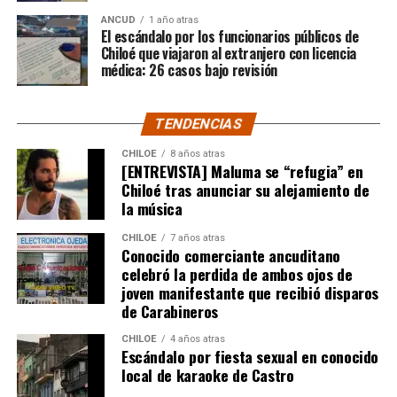
Por el momento, las personas aludidas no han emitido
ANCUD
1 año atras
declaraciones públicas. La historia, según Centella,
El escándalo por los funcionarios públicos de
recién comienza y, el mencionado posteo, ha generado
Chiloé que viajaron al extranjero con licencia
médica: 26 casos bajo revisión
comentarios de todo tipo, en su gran mayoría, a favor
del humorista de Punta Arenas.
TENDENCIAS
CHILOE
8 años atras
[ENTREVISTA] Maluma se “refugia” en
Chiloé tras anunciar su alejamiento de
la música
CHILOE
7 años atras
Conocido comerciante ancuditano
celebró la perdida de ambos ojos de
joven manifestante que recibió disparos
de Carabineros
CHILOE
4 años atras
Escándalo por fiesta sexual en conocido
local de karaoke de Castro