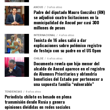
ANCUD
3 años atras
Padre del diputado Mauro González (RN)
se adjudicó cuatro licitaciones en la
municipalidad de Ancud por casi 300
millones de pesos
INTERNACIONAL
4 años atras
Tenista de 16 años salió a dar
explicaciones sobre polémico registro
de festejo con su padre en el US Open
CHILOE
6 años atras
Documento revela que hijo menor del
alcalde de Ancud aparece en el registro
de Alumnos Prioritarios y obtendría
beneficios del Estado por pertenecer a
una supuesta familia “vulnerable”
TENDENCIAS
8 años atras
Periodista chilote es besado en plena
transmisión desde Rusia y genera
opiniones divididas en redes sociales