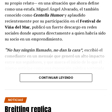
su propio relato— en una situación que ahora define
como una estafa. Miguel Ángel Alvarado, el también
conocido como
Centella Humor
y aplaudido
recientemente por su participación en el
Festival de
Viña del Mar
, publicó un fuerte descargo en redes
sociales donde apunta directamente a quien habría sido
su socio en un emprendimiento.
“No hay ningún llamado, no dan la cara”,
escribió el
comediante en un mensaje que generó un alto impacto
entre sus seguidores, y que marca el inicio de lo que él
mismo anticipa como una exposición pública sostenida
en el tiempo.
CONTINUAR LEYENDO
“Hola a todos, ya ha
pasado más casi dos mes
NOTICIAS
y no hay ningún llamado
Breitling replica