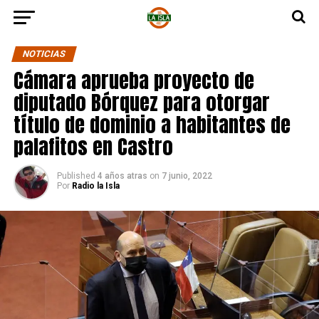
NOTICIAS
Cámara aprueba proyecto de
diputado Bórquez para otorgar
título de dominio a habitantes de
palafitos en Castro
Published
4 años atras
on
7 junio, 2022
Por
Radio la Isla