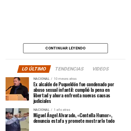
Además, anticipó que llevará su denuncia a los medios,
en otras palabras, HASTA LAS ÚLTIMAS
CONSECUENCIAS:
“
Desde ya comienzo en
tele y donde sea para
CONTINUAR LEYENDO
hacer justicia.”
LO ÚLTIMO
TENDENCIAS
VIDEOS
El posteo cierra con un mensaje de agradecimiento a
NACIONAL
10 meses atras
quienes lo han acompañado desde que compartió lo
Ex alcalde de Puqueldón fue condenado por
ocurrido:
abuso sexual infantil: cumplió la pena en
libertad y ahora enfrenta nuevas causas
judiciales
“Gracias a todos por el
NACIONAL
1 año atras
apoyo!!!!”
Miguel Ángel Alvarado, «Centella Humor»,
denuncia estafa y promete mostrarlo todo