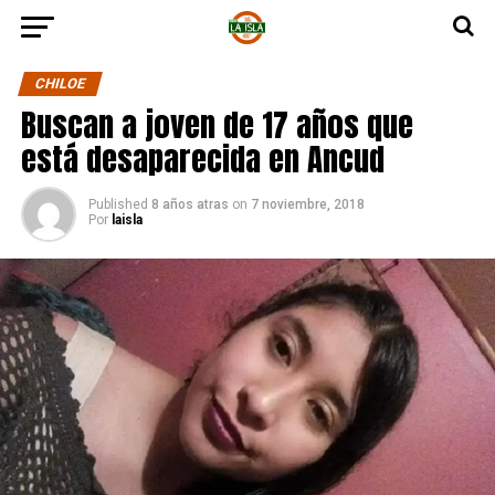
CHILOE
Buscan a joven de 17 años que
está desaparecida en Ancud
Published
8 años atras
on
7 noviembre, 2018
Por
laisla