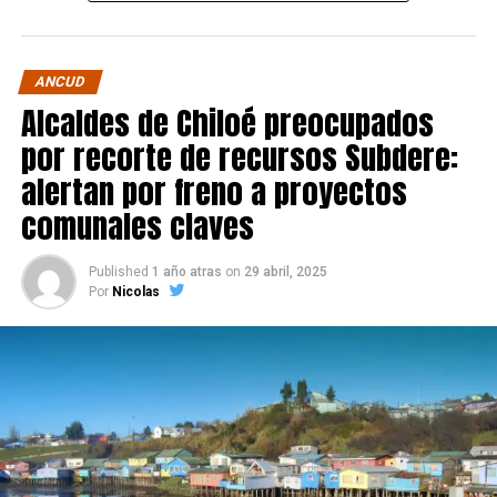
ANCUD
Alcaldes de Chiloé preocupados
por recorte de recursos Subdere:
alertan por freno a proyectos
comunales claves
Published
1 año atras
on
29 abril, 2025
Por
Nicolas