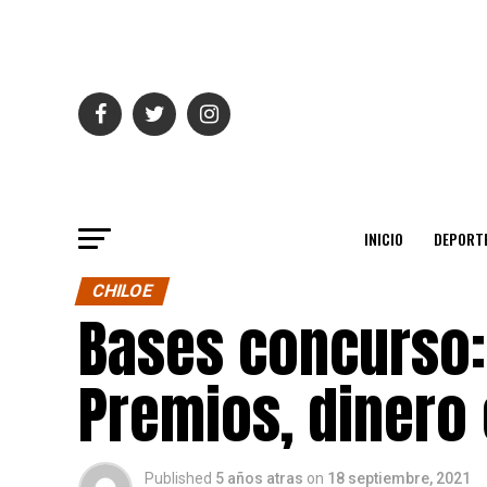
INICIO
DEPORT
CHILOE
Bases concurso: 
Premios, dinero 
Published
5 años atras
on
18 septiembre, 2021