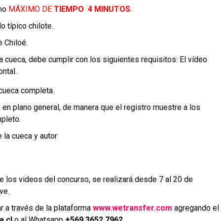
omo
MÁXIMO DE
TIEMPO
4
MINUTOS
.
 típico chilote.
e Chiloé.
a cueca, debe cumplir con los siguientes requisitos:
El vídeo
ntal.
 cueca completa.
 en plano general, de manera que el registro muestre a los
pleto.
 la cueca y autor
e los videos del concurso, se realizará desde 7 al 20 de
ve.
 a través de la plataforma
www.wetransfer.com
agregando el
a.cl
o al Whatsapp
+569 3652 7962