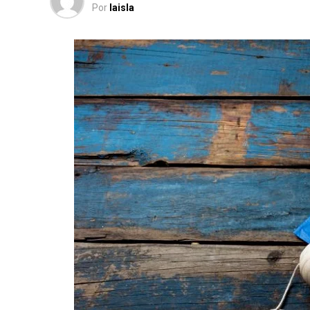
Por
laisla