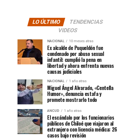
LO ÚLTIMO
TENDENCIAS
VIDEOS
NACIONAL
10 meses atras
Ex alcalde de Puqueldón fue
condenado por abuso sexual
infantil: cumplió la pena en
libertad y ahora enfrenta nuevas
causas judiciales
NACIONAL
1 año atras
Miguel Ángel Alvarado, «Centella
Humor», denuncia estafa y
promete mostrarlo todo
ANCUD
1 año atras
El escándalo por los funcionarios
públicos de Chiloé que viajaron al
extranjero con licencia médica: 26
casos bajo revisión