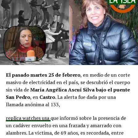
pero que se ha solicitado priorizar proyectos que estén
en línea con una disminución de los montos disponibles,
agregando que en su comuna tienen iniciativas
aprobadas que aún esperan financiamiento, como la
infraestructura del Club Deportivo Bernardo O’Higgins
y el cierre perimetral del Club Deportivo Aucar, obras
fundamentales para el desarrollo comunitario.
El alcalde de Quemchi, Javier Ugarte
, expresó una
situación similar, señalando que en su comuna tienen
proyectos elegibles tanto en PMU como en PMB, pero
El pasado martes 25 de febrero
, en medio de un corte
que hasta la fecha no han recibido respuesta clara sobre
masivo de electricidad en el país, se descubrió el cuerpo
si se entregarán los recursos.
“Preocupa esta situación,
sin vida de
María Angélica Ascuí Silva
bajo el puente
estos son proyectos que vienen trabajándose desde
San Pedro
, en
Castro
. La alerta fue dada por una
hace tiempo y que hoy están en riesgo por la falta de
llamada anónima al 133,
financiamiento”,
declaró.
replica watches usa
que informó sobre la presencia de
En la comuna de
Curaco de Vélez, la alcaldesa Javiera
un cadáver envuelto en una frazada y amarrado con
Yáñez
indicó que históricamente la Subdere ha apoyado
alambres. La víctima, de 69 años, es recordada, entre