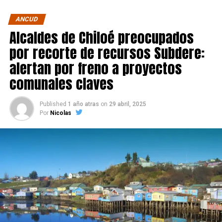
ANCUD
Alcaldes de Chiloé preocupados
por recorte de recursos Subdere:
alertan por freno a proyectos
comunales claves
Published
1 año atras
on
29 abril, 2025
Por
Nicolas