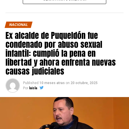
NACIONAL
Ex alcalde de Puqueldón fue
condenado por abuso sexual
infantil: cumplió la pena en
libertad y ahora enfrenta nuevas
causas judiciales
Published
10 meses atras
on
20 octubre, 2025
Por
laisla