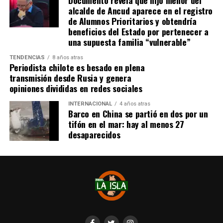
Documento revela que hijo menor del
se administra el medicamento, indicó que esperan
alcalde de Ancud aparece en el registro
realizarlo «a mediados de junio».
de Alumnos Prioritarios y obtendría
beneficios del Estado por pertenecer a
Cabe destacar que, pese a que se logró reunir el dinero y,
una supuesta familia “vulnerable”
por ende, la meta se cumplió, continúan circulando por
TENDENCIAS
8 años atras
redes sociales, eventos a beneficios de Tomás Ross.
Periodista chilote es besado en plena
transmisión desde Rusia y genera
¿Como ayudar?
opiniones divididas en redes sociales
Instagram, Dante_contra_duchenne
INTERNACIONAL
4 años atras
Fernando Jara (padre)
Barco en China se partió en dos por un
19.968.680-1
tifón en el mar: hay al menos 27
Banco Falabella, cuenta corriente
desaparecidos
11510154944
fernandokine1998@gmail.com