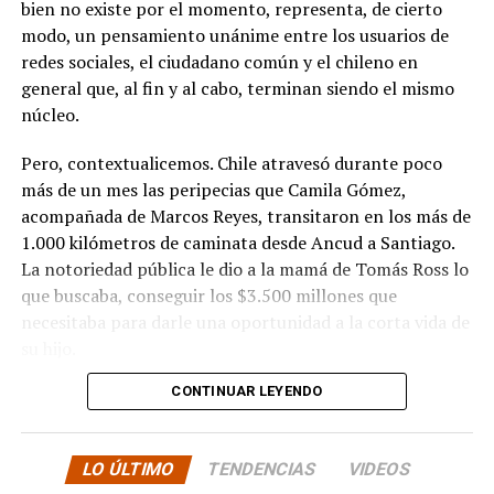
bien no existe por el momento, representa, de cierto
modo, un pensamiento unánime entre los usuarios de
redes sociales, el ciudadano común y el chileno en
general que, al fin y al cabo, terminan siendo el mismo
núcleo.
Pero, contextualicemos. Chile atravesó durante poco
más de un mes las peripecias que Camila Gómez,
acompañada de Marcos Reyes, transitaron en los más de
1.000 kilómetros de caminata desde Ancud a Santiago.
La notoriedad pública le dio a la mamá de Tomás Ross lo
que buscaba, conseguir los $3.500 millones que
necesitaba para darle una oportunidad a la corta vida de
su hijo.
CONTINUAR LEYENDO
La solidaridad y empatía de los chilenos en cada paso
recorrido fue tanta que el objetivo no solo se alcanzó,
sino que se superó con creces. De hecho, el último
LO ÚLTIMO
TENDENCIAS
VIDEOS
cómputo dado a conocer reveló la suma total de