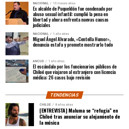
$3.689.545.200.
NACIONAL
10 meses atras
Ex alcalde de Puqueldón fue condenado por
abuso sexual infantil: cumplió la pena en
Según Camila Gómez, el excedente de casi $200
libertad y ahora enfrenta nuevas causas
millones sería destinado
para los costos médicos
judiciales
asociados al suministro del Elevidys «porque los 3.500
NACIONAL
1 año atras
millones
solo incluye el frasco del fármaco y no los
Miguel Ángel Alvarado, «Centella Humor»,
otros gastos relacionados con los tres meses del
denuncia estafa y promete mostrarlo todo
tratamiento
«, indicó a Meganonoticias.cl
Pero, volviendo al principio, damos curso a una solicitud
ANCUD
1 año atras
El escándalo por los funcionarios públicos de
imposible de especificar con exactitud pero que un
Chiloé que viajaron al extranjero con licencia
simple chequeo de los ánimos de la gente, se puede ver
médica: 26 casos bajo revisión
como un anhelo mayúsculo el hecho de que esos casi
$200 millones sean destinados para Dante Jara, el
TENDENCIAS
pequeño de año y medio cuyo padecimiento es el mismo
de Tomás Ross y, por si fuera poco, su padre, Fernando,
CHILOE
8 años atras
[ENTREVISTA] Maluma se “refugia” en
emprendió una caminata de Arica a Santiago para
Chiloé tras anunciar su alejamiento de
conseguir tal fin. Entonces, ¿quién mejor que Camila
la música
Gómez para ponerse en el lugar de quien comparte su