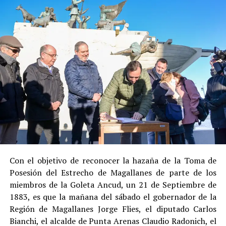
en libertad bajo supervisión del Centro de Reinserción
Social de Gendarmería.
Entre las razones que permitieron esta medida, según la
Justicia, se consideraron dos
atenuantes
:
Su
colaboración sustancial con la investigación
,
al admitir los hechos.
Su
conducta anterior irreprochable
, al no
registrar antecedentes penales previos.
Estas circunstancias jurídicas, sumadas al
procedimiento abreviado, redujeron la posibilidad de un
cumplimiento efectivo en recinto penitenciario.
Con el objetivo de reconocer la hazaña de la Toma de
Posesión del Estrecho de Magallanes de parte de los
Indemnización a la víctima y nueva investigación
miembros de la Goleta Ancud, un 21 de Septiembre de
por ocultamiento de bienes
1883, es que la mañana del sábado el gobernador de la
Región de Magallanes Jorge Flies, el diputado Carlos
En el ámbito civil, el
Juzgado de Letras de Castro
dictó
Bianchi, el alcalde de Punta Arenas Claudio Radonich, el
en
septiembre de 2023
una sentencia que obliga a