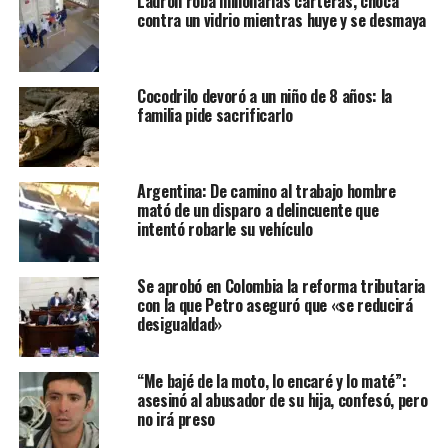
Ladrón roba millonarias carteras, choca
contra un vidrio mientras huye y se desmaya
Cocodrilo devoró a un niño de 8 años: la
familia pide sacrificarlo
Argentina: De camino al trabajo hombre
mató de un disparo a delincuente que
intentó robarle su vehículo
Se aprobó en Colombia la reforma tributaria
con la que Petro aseguró que «se reducirá
desigualdad»
“Me bajé de la moto, lo encaré y lo maté”:
asesinó al abusador de su hija, confesó, pero
no irá preso