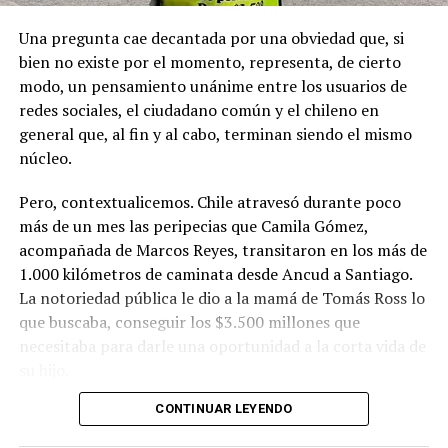
Una pregunta cae decantada por una obviedad que, si
bien no existe por el momento, representa, de cierto
modo, un pensamiento unánime entre los usuarios de
redes sociales, el ciudadano común y el chileno en
general que, al fin y al cabo, terminan siendo el mismo
núcleo.
Pero, contextualicemos. Chile atravesó durante poco
más de un mes las peripecias que Camila Gómez,
acompañada de Marcos Reyes, transitaron en los más de
1.000 kilómetros de caminata desde Ancud a Santiago.
La notoriedad pública le dio a la mamá de Tomás Ross lo
que buscaba, conseguir los $3.500 millones que
necesitaba para darle una oportunidad a la corta vida de
su hijo.
CONTINUAR LEYENDO
La solidaridad y empatía de los chilenos en cada paso
recorrido fue tanta que el objetivo no solo se alcanzó,