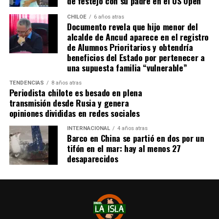
de festejo con su padre en el US Open
distintos medios de comunicación. Aunque aún no tiene
una fecha exacta para su viaje a Estados Unidos, donde
CHILOE
6 años atras
Documento revela que hijo menor del
se administra el medicamento, indicó que esperan
alcalde de Ancud aparece en el registro
realizarlo «a mediados de junio».
de Alumnos Prioritarios y obtendría
beneficios del Estado por pertenecer a
Cabe destacar que, pese a que se logró reunir el dinero y,
una supuesta familia “vulnerable”
por ende, la meta se cumplió, continúan circulando por
TENDENCIAS
8 años atras
redes sociales, eventos a beneficios de Tomás Ross.
Periodista chilote es besado en plena
transmisión desde Rusia y genera
¿Como ayudar?
opiniones divididas en redes sociales
Instagram, Dante_contra_duchenne
INTERNACIONAL
4 años atras
Fernando Jara (padre)
Barco en China se partió en dos por un
19.968.680-1
tifón en el mar: hay al menos 27
Banco Falabella, cuenta corriente
desaparecidos
11510154944
fernandokine1998@gmail.com