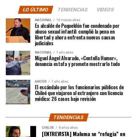
sino que se superó con creces. De hecho, el último
LO ÚLTIMO
TENDENCIAS
VIDEOS
cómputo dado a conocer reveló la suma total de
$3.689.545.200.
NACIONAL
10 meses atras
Ex alcalde de Puqueldón fue condenado por
abuso sexual infantil: cumplió la pena en
Según Camila Gómez, el excedente de casi $200
libertad y ahora enfrenta nuevas causas
millones sería destinado
para los costos médicos
judiciales
asociados al suministro del Elevidys «porque los 3.500
NACIONAL
1 año atras
millones
solo incluye el frasco del fármaco y no los
Miguel Ángel Alvarado, «Centella Humor»,
otros gastos relacionados con los tres meses del
denuncia estafa y promete mostrarlo todo
tratamiento
«, indicó a Meganonoticias.cl
Pero, volviendo al principio, damos curso a una solicitud
ANCUD
1 año atras
El escándalo por los funcionarios públicos de
imposible de especificar con exactitud pero que un
Chiloé que viajaron al extranjero con licencia
simple chequeo de los ánimos de la gente, se puede ver
médica: 26 casos bajo revisión
como un anhelo mayúsculo el hecho de que esos casi
$200 millones sean destinados para Dante Jara, el
TENDENCIAS
pequeño de año y medio cuyo padecimiento es el mismo
de Tomás Ross y, por si fuera poco, su padre, Fernando,
CHILOE
8 años atras
[ENTREVISTA] Maluma se “refugia” en
emprendió una caminata de Arica a Santiago para