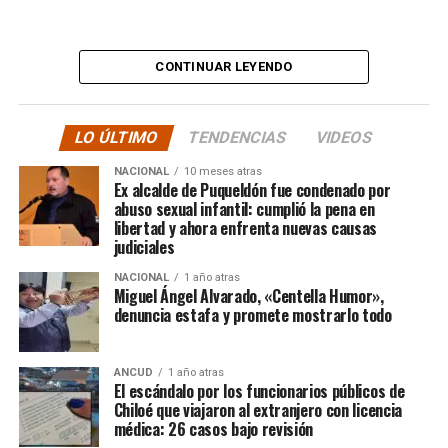
“
Desde ya comienzo en
tele y donde sea para
CONTINUAR LEYENDO
hacer justicia.”
LO ÚLTIMO
TENDENCIAS
VIDEOS
El posteo cierra con un mensaje de agradecimiento a
NACIONAL
10 meses atras
quienes lo han acompañado desde que compartió lo
Ex alcalde de Puqueldón fue condenado por
ocurrido:
abuso sexual infantil: cumplió la pena en
libertad y ahora enfrenta nuevas causas
judiciales
“Gracias a todos por el
NACIONAL
1 año atras
apoyo!!!!”
Miguel Ángel Alvarado, «Centella Humor»,
denuncia estafa y promete mostrarlo todo
Por el momento, las personas aludidas no han emitido
ANCUD
1 año atras
declaraciones públicas. La historia, según Centella,
El escándalo por los funcionarios públicos de
recién comienza y, el mencionado posteo, ha generado
Chiloé que viajaron al extranjero con licencia
médica: 26 casos bajo revisión
comentarios de todo tipo, en su gran mayoría, a favor