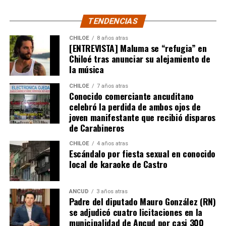
del humorista de Punta Arenas.
TENDENCIAS
CHILOE
8 años atras
[ENTREVISTA] Maluma se “refugia” en
Chiloé tras anunciar su alejamiento de
la música
CHILOE
7 años atras
Conocido comerciante ancuditano
celebró la perdida de ambos ojos de
joven manifestante que recibió disparos
de Carabineros
CHILOE
4 años atras
Escándalo por fiesta sexual en conocido
local de karaoke de Castro
ANCUD
3 años atras
Padre del diputado Mauro González (RN)
se adjudicó cuatro licitaciones en la
municipalidad de Ancud por casi 300