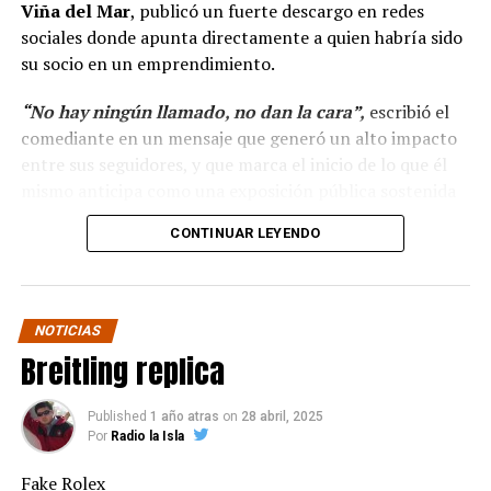
Viña del Mar
, publicó un fuerte descargo en redes
sociales donde apunta directamente a quien habría sido
su socio en un emprendimiento.
“No hay ningún llamado, no dan la cara”,
escribió el
comediante en un mensaje que generó un alto impacto
entre sus seguidores, y que marca el inicio de lo que él
mismo anticipa como una exposición pública sostenida
en el tiempo.
CONTINUAR LEYENDO
“Hola a todos, ya ha
pasado más casi dos mes
NOTICIAS
y no hay ningún llamado
Breitling replica
de cuando darán la cara
para pagar lo que yo con
Published
1 año atras
on
28 abril, 2025
Por
Radio la Isla
tanto sacrificio se hizo.”
Fake Rolex