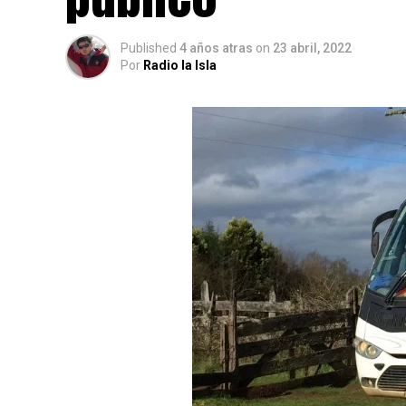
Published
4 años atras
on
23 abril, 2022
Por
Radio la Isla