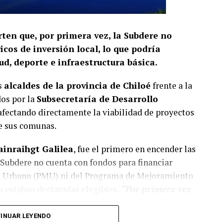
rten que, por primera vez, la Subdere no
cos de inversión local, lo que podría
d, deporte e infraestructura básica.
s
alcaldes de la provincia de Chiloé
frente a la
dos por la
Subsecretaría de Desarrollo
 afectando directamente la viabilidad de proyectos
de sus comunas.
ainraihgt Galilea
, fue el primero en encender las
Subdere no cuenta con fondos para financiar
o Urbano (PMU) ni del Programa de Mejoramiento
a estaban declaradas elegibles.
“Por primera vez
ursos para estos programas fundamentales”,
s Lagos.
INUAR LEYENDO