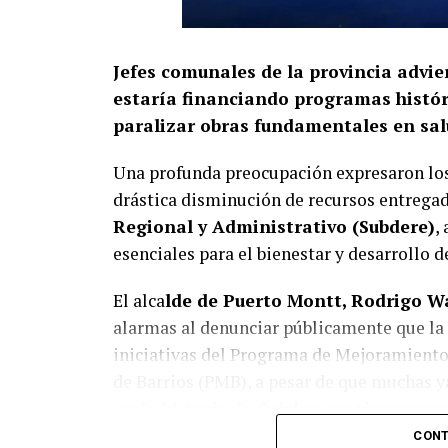
Jefes comunales de la provincia advie
estaría financiando programas históri
paralizar obras fundamentales en salu
Una profunda preocupación expresaron lo
drástica disminución de recursos entrega
Regional y Administrativo (Subdere)
,
esenciales para el bienestar y desarrollo 
El alca
lde de Puerto Montt, Rodrigo W
alarmas al denunciar públicamente que la 
iniciativas del Programa de Mejoramient
de Barrios (PMB), a pesar de que muchas y
en la historia, la Subdere no tiene rec
afirmó el edil de la capital regional de Lo
CONT