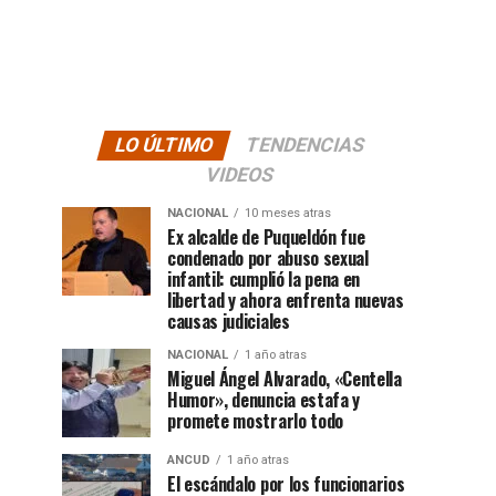
LO ÚLTIMO
TENDENCIAS
VIDEOS
NACIONAL
10 meses atras
Ex alcalde de Puqueldón fue
condenado por abuso sexual
infantil: cumplió la pena en
libertad y ahora enfrenta nuevas
causas judiciales
NACIONAL
1 año atras
Miguel Ángel Alvarado, «Centella
Humor», denuncia estafa y
promete mostrarlo todo
ANCUD
1 año atras
El escándalo por los funcionarios