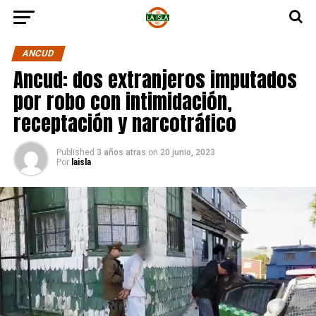
ANCUD
Ancud: dos extranjeros imputados
por robo con intimidación,
receptación y narcotráfico
Published
3 años atras
on
20 junio, 2023
Por
laisla