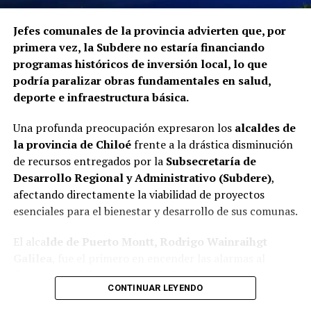
La Contraloría ha anunciado que continuará con las
Jefes comunales de la provincia advierten que, por
fiscalizaciones y solicitará antecedentes a cada
primera vez, la Subdere no estaría financiando
organismo involucrado para determinar las
programas históricos de inversión local, lo que
responsabilidades administrativas correspondientes.
podría paralizar obras fundamentales en salud,
deporte e infraestructura básica.
Una profunda preocupación expresaron los
alcaldes de
la provincia de Chiloé
frente a la drástica disminución
de recursos entregados por la
Subsecretaría de
Desarrollo Regional y Administrativo (Subdere)
,
afectando directamente la viabilidad de proyectos
esenciales para el bienestar y desarrollo de sus comunas.
El alca
lde de Puerto Montt, Rodrigo Wainraihgt
Galilea
, fue el primero en encender las alarmas al
denunciar públicamente que la Subdere no cuenta con
CONTINUAR LEYENDO
fondos para financiar iniciativas del Programa de
Mejoramiento Urbano (PMU) ni del Programa de