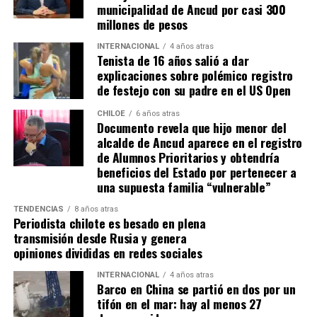
la paralización de iniciativas prioritarias para el
municipalidad de Ancud por casi 300
desarrollo local.
millones de pesos
“Se
guimos trabajando con esperanza, pero sin
INTERNACIONAL
4 años atras
Tenista de 16 años salió a dar
certezas”
, concluyó el alcalde de Quemchi, reflejando el
explicaciones sobre polémico registro
sentimiento generalizado entre los ediles de Chiloé ante
de festejo con su padre en el US Open
la disminución de recursos provenientes de la Subdere.
CHILOE
6 años atras
Documento revela que hijo menor del
alcalde de Ancud aparece en el registro
de Alumnos Prioritarios y obtendría
beneficios del Estado por pertenecer a
una supuesta familia “vulnerable”
TENDENCIAS
8 años atras
Periodista chilote es besado en plena
transmisión desde Rusia y genera
opiniones divididas en redes sociales
INTERNACIONAL
4 años atras
Barco en China se partió en dos por un
tifón en el mar: hay al menos 27