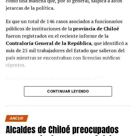
como una mancha que, por lo general, salpica a altos
jerarcas de la política.
Es que un total de 146 casos asociados a funcionarios
públicos de instituciones de la
provincia de Chiloé
fueron registrados en el reciente informe de la
Contraloría General de la República
, que identificó a
más de 25 mil trabajadores del Estado que salieron del
país mientras se encontraban con licencias médicas
vigentes.
En el listado nacional, correspondiente a 777
organismos públicos, figuran varias entidades del
CONTINUAR LEYENDO
archipiélago. La
Municipalidad de Castro
aparece con
16 casos
, siendo la que registra la mayor cantidad
dentro de la provincia. Le siguen la
Corporación
Municipal de Quellón
, con
77 casos
; la
Corporación
ANCUD
Municipal de Curaco de Vélez
, con
17
; y el
Servicio de
Alcaldes de Chiloé preocupados
Salud Chiloé
, con
11
. También figuran la