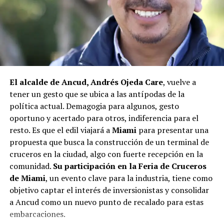
infraestructura del Club Deportivo Bernardo O’Higgins
y el cierre perimetral del Club Deportivo Aucar, obras
fundamentales para el desarrollo comunitario.
El alcalde de Quemchi, Javier Ugarte
, expresó una
situación similar, señalando que en su comuna tienen
proyectos elegibles tanto en PMU como en PMB, pero
El alcalde de Ancud, Andrés Ojeda Care
, vuelve a
que hasta la fecha no han recibido respuesta clara sobre
tener un gesto que se ubica a las antípodas de la
si se entregarán los recursos.
“Preocupa esta situación,
política actual. Demagogia para algunos, gesto
estos son proyectos que vienen trabajándose desde
oportuno y acertado para otros, indiferencia para el
hace tiempo y que hoy están en riesgo por la falta de
resto. Es que el edil viajará a
Miami
para presentar una
financiamiento”,
declaró.
propuesta que busca la construcción de un terminal de
En la comuna de
Curaco de Vélez, la alcaldesa Javiera
cruceros en la ciudad, algo con fuerte recepción en la
Yáñez
indicó que históricamente la Subdere ha apoyado
comunidad.
Su participación en la Feria de Cruceros
a los municipios en diversos proyectos y que confía en
de Miami
, un evento clave para la industria, tiene como
que durante el año se asignen nuevos recursos, aunque
objetivo captar el interés de inversionistas y consolidar
reconoció una disminución evidente en comparación
a Ancud como un nuevo punto de recalado para estas
con ejercicios anteriores. Señaló que su administración
embarcaciones.