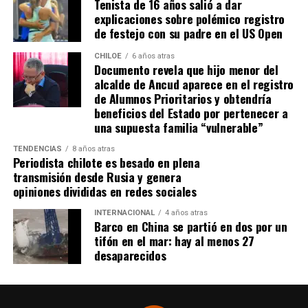
Tenista de 16 años salió a dar
“Se
guimos trabajando con esperanza, pero sin
emprendimiento, sí tenía algunas propiedades con
explicaciones sobre polémico registro
certezas”
, concluyó el alcalde de Quemchi, reflejando el
las que administraba y se manejaba, pero ya estaba en
de festejo con su padre en el US Open
sentimiento generalizado entre los ediles de Chiloé ante
una etapa de su vida en la que quería como
la disminución de recursos provenientes de la Subdere.
descansar, sentirse en paz y tranquila, y la isla le daba
CHILOE
6 años atras
Documento revela que hijo menor del
la tranquilidad que ella andaba buscando en su vida»
.
alcalde de Ancud aparece en el registro
de Alumnos Prioritarios y obtendría
Por otra parte, detallando sobre cómo se enteraron de
beneficios del Estado por pertenecer a
su fallecimiento, la mujer narró:
«Netamente a través
una supuesta familia “vulnerable”
de la prensa. Vimos unos mensajes que había sobre
un cadáver en la isla de Chiloé y nosotros llevábamos
TENDENCIAS
8 años atras
Periodista chilote es besado en plena
alrededor de cuatro o cinco días buscando su
transmisión desde Rusia y genera
paradero, estaba perdida. Cuando nos enteramos de
opiniones divididas en redes sociales
que había un cadáver de una mujer en Chiloé, la
INTERNACIONAL
4 años atras
verdad es que en ese mismo minuto lo presumimos,
Barco en China se partió en dos por un
pero no teníamos ninguna seguridad. A través de
tifón en el mar: hay al menos 27
bastantes llamados, contactos y cosas así, pudimos
desaparecidos
confirmar nuestra teoría».
Consultada sobre si conocía al responsable del crimen,