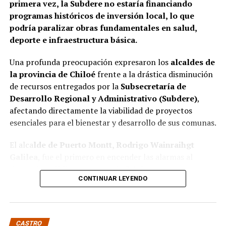
primera vez, la Subdere no estaría financiando
organismo involucrado para determinar las
programas históricos de inversión local, lo que
responsabilidades administrativas correspondientes.
podría paralizar obras fundamentales en salud,
deporte e infraestructura básica.
Una profunda preocupación expresaron los
alcaldes de
la provincia de Chiloé
frente a la drástica disminución
de recursos entregados por la
Subsecretaría de
Desarrollo Regional y Administrativo (Subdere)
,
afectando directamente la viabilidad de proyectos
esenciales para el bienestar y desarrollo de sus comunas.
El alca
lde de Puerto Montt, Rodrigo Wainraihgt
Galilea
, fue el primero en encender las alarmas al
denunciar públicamente que la Subdere no cuenta con
CONTINUAR LEYENDO
fondos para financiar iniciativas del Programa de
Mejoramiento Urbano (PMU) ni del Programa de
Mejoramiento de Barrios (PMB), a pesar de que muchas
ya estaban declaradas elegibles.
“Por primera vez en la
CASTRO