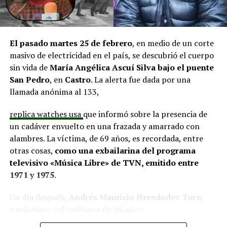
El alcalde de Quemchi, Javier Ugarte
, expresó una
situación similar, señalando que en su comuna tienen
proyectos elegibles tanto en PMU como en PMB, pero
El pasado martes 25 de febrero
, en medio de un corte
que hasta la fecha no han recibido respuesta clara sobre
masivo de electricidad en el país, se descubrió el cuerpo
si se entregarán los recursos.
“Preocupa esta situación,
sin vida de
María Angélica Ascuí Silva
bajo el puente
estos son proyectos que vienen trabajándose desde
San Pedro
, en
Castro
. La alerta fue dada por una
hace tiempo y que hoy están en riesgo por la falta de
llamada anónima al 133,
financiamiento”,
declaró.
replica watches usa
que informó sobre la presencia de
En la comuna de
Curaco de Vélez, la alcaldesa Javiera
un cadáver envuelto en una frazada y amarrado con
Yáñez
indicó que históricamente la Subdere ha apoyado
alambres. La víctima, de 69 años, es recordada, entre
a los municipios en diversos proyectos y que confía en
otras cosas,
como una exbailarina del programa
que durante el año se asignen nuevos recursos, aunque
televisivo «Música Libre» de TVN, emitido entre
reconoció una disminución evidente en comparación
1971 y 1975
.
con ejercicios anteriores. Señaló que su administración
ha presentado iniciativas por más de 200 millones de
Un día después,
Andrés Mauricio Hernández Toro,
pesos en distintas líneas de financiamiento, y que, pese
ciudadano colombiano de 46 años
,
a los esfuerzos, los fondos aún no han llegado,