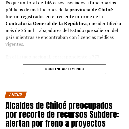
Es que un total de 146 casos asociados a funcionarios
públicos de instituciones de la
provincia de Chiloé
fueron registrados en el reciente informe de la
Contraloría General de la República
, que identificó a
más de 25 mil trabajadores del Estado que salieron del
país mientras se encontraban con licencias médicas
vigentes.
En el listado nacional, correspondiente a 777
organismos públicos, figuran varias entidades del
CONTINUAR LEYENDO
archipiélago. La
Municipalidad de Castro
aparece con
16 casos
, siendo la que registra la mayor cantidad
dentro de la provincia. Le siguen la
Corporación
Municipal de Quellón
, con
77 casos
; la
Corporación
ANCUD
Municipal de Curaco de Vélez
, con
17
; y el
Servicio de
Alcaldes de Chiloé preocupados
Salud Chiloé
, con
11
. También figuran la
por recorte de recursos Subdere:
Municipalidad de Ancud
, con
5 casos
; la
Municipalidad de Quellón
y la
Municipalidad de
alertan por freno a proyectos
Puqueldón
, con
4 cada una
; la
Municipalidad de