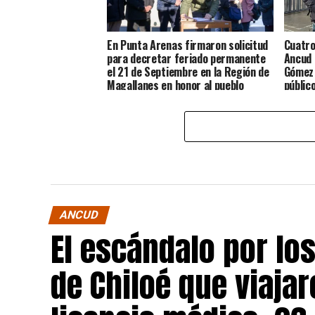
En Punta Arenas firmaron solicitud
Cuatro
para decretar feriado permanente
Ancud 
el 21 de Septiembre en la Región de
Gómez 
Magallanes en honor al pueblo
públic
Chilote
ANCUD
El escándalo por lo
de Chiloé que viajar