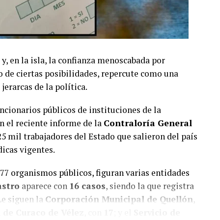
 y, en la isla, la confianza menoscabada por
o de ciertas posibilidades, repercute como una
jerarcas de la política.
uncionarios públicos de instituciones de la
n el reciente informe de la
Contraloría General
25 mil trabajadores del Estado que salieron del país
icas vigentes.
777 organismos públicos, figuran varias entidades
astro
aparece con
16 casos
, siendo la que registra
Le siguen la
Corporación Municipal de Quellón
,
 de Curaco de Vélez
, con
17
; y el
Servicio de