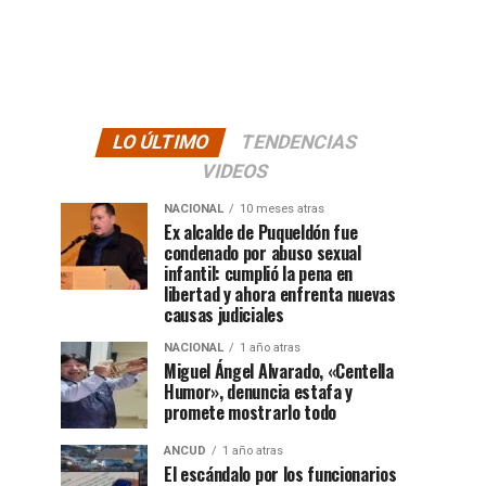
LO ÚLTIMO
TENDENCIAS
VIDEOS
NACIONAL
10 meses atras
Ex alcalde de Puqueldón fue
condenado por abuso sexual
infantil: cumplió la pena en
libertad y ahora enfrenta nuevas
causas judiciales
NACIONAL
1 año atras
Miguel Ángel Alvarado, «Centella
Humor», denuncia estafa y
promete mostrarlo todo
ANCUD
1 año atras
El escándalo por los funcionarios