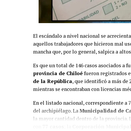
El escándalo a nivel nacional se acrecienta
aquellos trabajadores que hicieron mal us
mancha que, por lo general, salpica a altos 
Es que un total de 146 casos asociados a f
provincia de Chiloé
fueron registrados e
de la República
, que identificó a más de 
mientras se encontraban con licencias méd
En el listado nacional, correspondiente a 
del archipiélago. La
Municipalidad de C
la mayor cantidad dentro de la provincia. 
con
77 casos
; la
Corporación Municipal