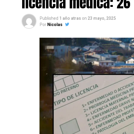
licencia médica: 26
Published
1 año atras
on
23 mayo, 2025
Por
Nicolas