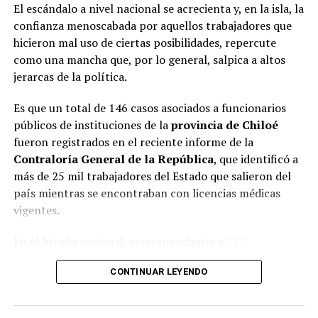
El escándalo a nivel nacional se acrecienta y, en la isla, la
confianza menoscabada por aquellos trabajadores que
hicieron mal uso de ciertas posibilidades, repercute
como una mancha que, por lo general, salpica a altos
jerarcas de la política.
Es que un total de 146 casos asociados a funcionarios
públicos de instituciones de la
provincia de Chiloé
fueron registrados en el reciente informe de la
Contraloría General de la República
, que identificó a
más de 25 mil trabajadores del Estado que salieron del
país mientras se encontraban con licencias médicas
vigentes.
En el listado nacional, correspondiente a 777
organismos públicos, figuran varias entidades del
CONTINUAR LEYENDO
archipiélago. La
Municipalidad de Castro
aparece con
16 casos
, siendo la que registra la mayor cantidad
dentro de la provincia. Le siguen la
Corporación