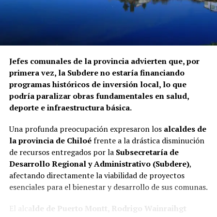
instituciones mencionadas ha informado si ha iniciado
procedimientos disciplinarios ni ha emitido
declaraciones sobre los casos detectados.
La Contraloría ha anunciado que continuará con las
Jefes comunales de la provincia advierten que, por
fiscalizaciones y solicitará antecedentes a cada
primera vez, la Subdere no estaría financiando
organismo involucrado para determinar las
programas históricos de inversión local, lo que
responsabilidades administrativas correspondientes.
podría paralizar obras fundamentales en salud,
deporte e infraestructura básica.
Una profunda preocupación expresaron los
alcaldes de
la provincia de Chiloé
frente a la drástica disminución
de recursos entregados por la
Subsecretaría de
Desarrollo Regional y Administrativo (Subdere)
,
afectando directamente la viabilidad de proyectos
esenciales para el bienestar y desarrollo de sus comunas.
El alca
lde de Puerto Montt, Rodrigo Wainraihgt