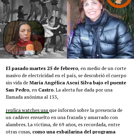
en línea con una disminución de los montos disponibles,
agregando que en su comuna tienen iniciativas
aprobadas que aún esperan financiamiento, como la
infraestructura del Club Deportivo Bernardo O’Higgins
y el cierre perimetral del Club Deportivo Aucar, obras
fundamentales para el desarrollo comunitario.
El alcalde de Quemchi, Javier Ugarte
, expresó una
situación similar, señalando que en su comuna tienen
proyectos elegibles tanto en PMU como en PMB, pero
El pasado martes 25 de febrero
, en medio de un corte
que hasta la fecha no han recibido respuesta clara sobre
masivo de electricidad en el país, se descubrió el cuerpo
si se entregarán los recursos.
“Preocupa esta situación,
sin vida de
María Angélica Ascuí Silva
bajo el puente
estos son proyectos que vienen trabajándose desde
San Pedro
, en
Castro
. La alerta fue dada por una
hace tiempo y que hoy están en riesgo por la falta de
llamada anónima al 133,
financiamiento”,
declaró.
replica watches usa
que informó sobre la presencia de
En la comuna de
Curaco de Vélez, la alcaldesa Javiera
un cadáver envuelto en una frazada y amarrado con
Yáñez
indicó que históricamente la Subdere ha apoyado
alambres. La víctima, de 69 años, es recordada, entre
a los municipios en diversos proyectos y que confía en
otras cosas,
como una exbailarina del programa