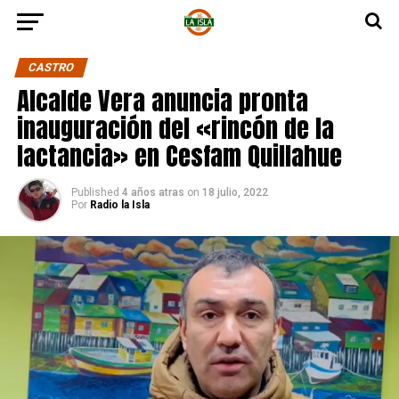
CASTRO
Alcalde Vera anuncia pronta
inauguración del «rincón de la
lactancia» en Cesfam Quillahue
Published
4 años atras
on
18 julio, 2022
Por
Radio la Isla