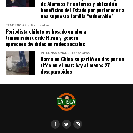
de Alumnos Prioritarios y obtendría
Finalmente, Ojeda remarcó que la
Mesa Social de
beneficios del Estado por pertenecer a
Salud
no descansará hasta que el hospital sea habilitado
una supuesta familia “vulnerable”
y ofrezca atención digna y de calidad a los ciudadanos de
TENDENCIAS
8 años atras
Quellón.
«La salud es un derecho y no vamos a
Periodista chilote es besado en plena
permitir que esta situación se siga postergando»,
transmisión desde Rusia y genera
opiniones divididas en redes sociales
concluyó.
INTERNACIONAL
4 años atras
Barco en China se partió en dos por un
tifón en el mar: hay al menos 27
desaparecidos