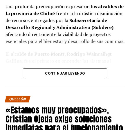
Una profunda preocupación expresaron los
alcaldes de
la provincia de Chiloé
frente a la drástica disminución
de recursos entregados por la
Subsecretaría de
Desarrollo Regional y Administrativo (Subdere)
,
afectando directamente la viabilidad de proyectos
esenciales para el bienestar y desarrollo de sus comunas.
El alca
lde de Puerto Montt, Rodrigo Wainraihgt
Galilea
, fue el primero en encender las alarmas al
denunciar públicamente que la Subdere no cuenta con
CONTINUAR LEYENDO
fondos para financiar iniciativas del Programa de
Mejoramiento Urbano (PMU) ni del Programa de
Mejoramiento de Barrios (PMB), a pesar de que muchas
ya estaban declaradas elegibles.
“Por primera vez en la
QUELLÓN
historia, la Subdere no tiene recursos para estos
«Estamos muy preocupados»,
programas fundamentales”,
afirmó el edil de la capital
Cristian Ojeda exige soluciones
regional de Los Lagos.
inmediatas para el funcionamiento
Sus pares de Chiloé respaldaron sus declaraciones,