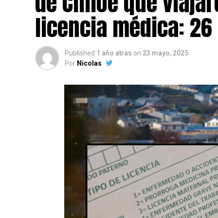
de Chiloé que viajar
licencia médica: 26
Published
1 año atras
on
23 mayo, 2025
Por
Nicolas