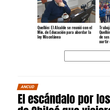
Quellón: El Alcalde se reunió con el
Trabaj
Min. de Educación para abordar la
Quelló
ley Miscelánea
de sus
partir
ANCUD
El escándalo por lo