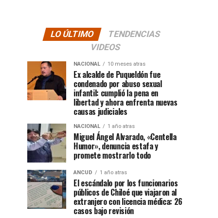
LO ÚLTIMO
TENDENCIAS
VIDEOS
NACIONAL
10 meses atras
Ex alcalde de Puqueldón fue
condenado por abuso sexual
infantil: cumplió la pena en
libertad y ahora enfrenta nuevas
causas judiciales
NACIONAL
1 año atras
Miguel Ángel Alvarado, «Centella
Humor», denuncia estafa y
promete mostrarlo todo
ANCUD
1 año atras
El escándalo por los funcionarios
públicos de Chiloé que viajaron al
extranjero con licencia médica: 26
casos bajo revisión