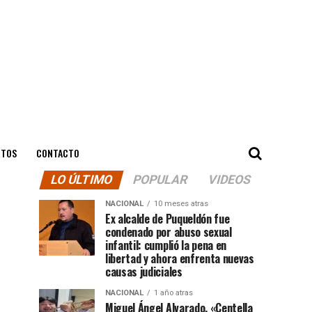
NTOS
CONTACTO
LO ÚLTIMO
POPULAR
VIDEOS
NACIONAL
10 meses atras
Ex alcalde de Puqueldón fue
condenado por abuso sexual
infantil: cumplió la pena en
libertad y ahora enfrenta nuevas
causas judiciales
NACIONAL
1 año atras
Miguel Ángel Alvarado, «Centella