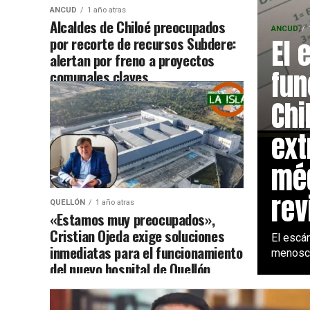
ANCUD
1 año atras
Alcaldes de Chiloé preocupados
ANCUD
El 
por recorte de recursos Subdere:
alertan por freno a proyectos
fun
comunales claves
Chi
ext
méd
rev
QUELLÓN
1 año atras
«Estamos muy preocupados»,
Cristian Ojeda exige soluciones
El escán
inmediatas para el funcionamiento
menosca
del nuevo hospital de Quellón