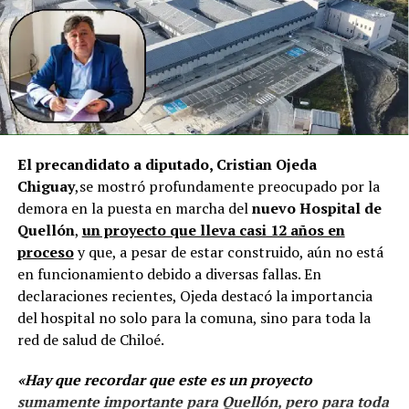
agregando que en su comuna tienen iniciativas
aprobadas que aún esperan financiamiento, como la
infraestructura del Club Deportivo Bernardo O’Higgins
y el cierre perimetral del Club Deportivo Aucar, obras
fundamentales para el desarrollo comunitario.
El alcalde de Quemchi, Javier Ugarte
, expresó una
El precandidato a diputado, Cristian Ojeda
situación similar, señalando que en su comuna tienen
Chiguay
,se mostró profundamente preocupado por la
proyectos elegibles tanto en PMU como en PMB, pero
demora en la puesta en marcha del
nuevo Hospital de
que hasta la fecha no han recibido respuesta clara sobre
Quellón
,
un proyecto que lleva casi 12 años en
si se entregarán los recursos.
“Preocupa esta situación,
proceso
y que, a pesar de estar construido, aún no está
estos son proyectos que vienen trabajándose desde
en funcionamiento debido a diversas fallas. En
hace tiempo y que hoy están en riesgo por la falta de
declaraciones recientes, Ojeda destacó la importancia
financiamiento”,
declaró.
del hospital no solo para la comuna, sino para toda la
En la comuna de
Curaco de Vélez, la alcaldesa Javiera
red de salud de Chiloé.
Yáñez
indicó que históricamente la Subdere ha apoyado
«Hay que recordar que este es un proyecto
a los municipios en diversos proyectos y que confía en
sumamente importante para Quellón, pero para toda
que durante el año se asignen nuevos recursos, aunque