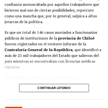
confianza menoscabada por aquellos trabajadores que
hicieron mal uso de ciertas posibilidades, repercute
como una mancha que, por lo general, salpica a altos
jerarcas de la política.
Es que un total de 146 casos asociados a funcionarios
públicos de instituciones de la
provincia de Chiloé
fueron registrados en el reciente informe de la
Contraloría General de la República
, que identificó a
más de 25 mil trabajadores del Estado que salieron del
país mientras se encontraban con licencias médicas
vigentes.
En el listado nacional, correspondiente a 777
organismos públicos, figuran varias entidades del
CONTINUAR LEYENDO
archipiélago. La
Municipalidad de Castro
aparece con
16 casos
, siendo la que registra la mayor cantidad
dentro de la provincia. Le siguen la
Corporación
Municipal de Quellón
, con
77 casos
; la
Corporación