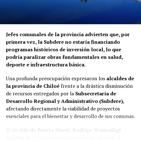
procedimientos disciplinarios ni ha emitido
declaraciones sobre los casos detectados.
La Contraloría ha anunciado que continuará con las
Jefes comunales de la provincia advierten que, por
fiscalizaciones y solicitará antecedentes a cada
primera vez, la Subdere no estaría financiando
organismo involucrado para determinar las
programas históricos de inversión local, lo que
responsabilidades administrativas correspondientes.
podría paralizar obras fundamentales en salud,
deporte e infraestructura básica.
Una profunda preocupación expresaron los
alcaldes de
la provincia de Chiloé
frente a la drástica disminución
de recursos entregados por la
Subsecretaría de
Desarrollo Regional y Administrativo (Subdere)
,
afectando directamente la viabilidad de proyectos
esenciales para el bienestar y desarrollo de sus comunas.
El alca
lde de Puerto Montt, Rodrigo Wainraihgt
Galilea
, fue el primero en encender las alarmas al