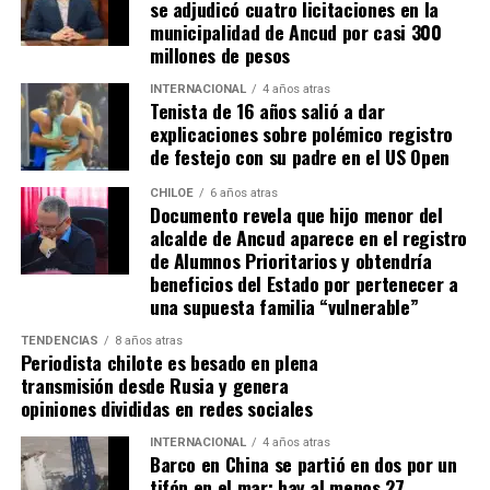
se adjudicó cuatro licitaciones en la
práctica, los alcaldes coinciden en que el actual
Quellón siguen sin poder utilizarlo»,
afirmó.
municipalidad de Ancud por casi 300
escenario genera incertidumbre y podría traducirse en
millones de pesos
También hizo un llamado urgente a las autoridades:
la paralización de iniciativas prioritarias para el
INTERNACIONAL
4 años atras
«Queremos que el gobierno, el ministerio de salud, el
desarrollo local.
Tenista de 16 años salió a dar
servicio de salud de Chiloé, que son los mandantes,
explicaciones sobre polémico registro
“Se
guimos trabajando con esperanza, pero sin
resuelvan este problema prontamente candidato. Es
de festejo con su padre en el US Open
certezas”
, concluyó el alcalde de Quemchi, reflejando el
un edificio que tiene que estar acorde para el
sentimiento generalizado entre los ediles de Chiloé ante
CHILOE
6 años atras
funcionamiento de lo que ha luchado la comuna de
Documento revela que hijo menor del
la disminución de recursos provenientes de la Subdere.
Quellón».
alcalde de Ancud aparece en el registro
de Alumnos Prioritarios y obtendría
Finalmente, Ojeda remarcó que la
Mesa Social de
beneficios del Estado por pertenecer a
Salud
no descansará hasta que el hospital sea habilitado
una supuesta familia “vulnerable”
y ofrezca atención digna y de calidad a los ciudadanos de
TENDENCIAS
8 años atras
Quellón.
«La salud es un derecho y no vamos a
Periodista chilote es besado en plena
permitir que esta situación se siga postergando»,
transmisión desde Rusia y genera
opiniones divididas en redes sociales
concluyó.
INTERNACIONAL
4 años atras
Barco en China se partió en dos por un
tifón en el mar: hay al menos 27