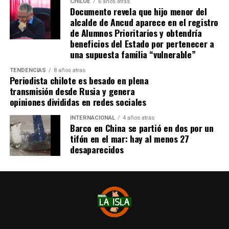
sentimiento generalizado entre los ediles de Chiloé ante
CHILOE
6 años atras
funcionamiento de lo que ha luchado la comuna de
Documento revela que hijo menor del
la disminución de recursos provenientes de la Subdere.
Quellón».
alcalde de Ancud aparece en el registro
de Alumnos Prioritarios y obtendría
Finalmente, Ojeda remarcó que la
Mesa Social de
beneficios del Estado por pertenecer a
Salud
no descansará hasta que el hospital sea habilitado
una supuesta familia “vulnerable”
y ofrezca atención digna y de calidad a los ciudadanos de
TENDENCIAS
8 años atras
Quellón.
«La salud es un derecho y no vamos a
Periodista chilote es besado en plena
permitir que esta situación se siga postergando»,
transmisión desde Rusia y genera
opiniones divididas en redes sociales
concluyó.
INTERNACIONAL
4 años atras
Barco en China se partió en dos por un
tifón en el mar: hay al menos 27
desaparecidos