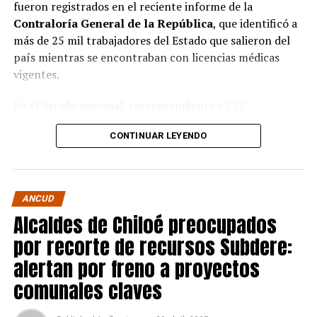
fueron registrados en el reciente informe de la
Contraloría General de la República
, que identificó a
más de 25 mil trabajadores del Estado que salieron del
país mientras se encontraban con licencias médicas
vigentes.
En el listado nacional, correspondiente a 777
organismos públicos, figuran varias entidades del
CONTINUAR LEYENDO
archipiélago. La
Municipalidad de Castro
aparece con
16 casos
, siendo la que registra la mayor cantidad
dentro de la provincia. Le siguen la
Corporación
Municipal de Quellón
, con
77 casos
; la
Corporación
ANCUD
Municipal de Curaco de Vélez
, con
17
; y el
Servicio de
Alcaldes de Chiloé preocupados
Salud Chiloé
, con
11
. También figuran la
por recorte de recursos Subdere:
Municipalidad de Ancud
, con
5 casos
; la
Municipalidad de Quellón
y la
Municipalidad de
alertan por freno a proyectos
Puqueldón
, con
4 cada una
; la
Municipalidad de
comunales claves
Curaco de Vélez
, con
2
; y la
Municipalidad de
Quinchao
, con
1 caso
.