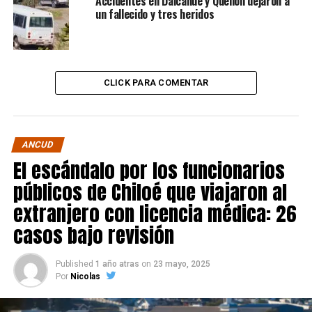
Accidentes en Dalcahue y Quellón dejaron a
un fallecido y tres heridos
CLICK PARA COMENTAR
ANCUD
El escándalo por los funcionarios
públicos de Chiloé que viajaron al
extranjero con licencia médica: 26
casos bajo revisión
Published
1 año atras
on
23 mayo, 2025
Por
Nicolas