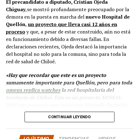
El precandidato a diputado, Cristian Ojeda
situación similar, señalando que en su comuna tienen
Chiguay
,se mostró profundamente preocupado por la
proyectos elegibles tanto en PMU como en PMB, pero
demora en la puesta en marcha del
nuevo Hospital de
que hasta la fecha no han recibido respuesta clara sobre
Quellón
,
un proyecto que lleva casi 12 años en
si se entregarán los recursos.
“Preocupa esta situación,
proceso
y que, a pesar de estar construido, aún no está
estos son proyectos que vienen trabajándose desde
en funcionamiento debido a diversas fallas. En
hace tiempo y que hoy están en riesgo por la falta de
declaraciones recientes, Ojeda destacó la importancia
financiamiento”,
declaró.
del hospital no solo para la comuna, sino para toda la
En la comuna de
Curaco de Vélez, la alcaldesa Javiera
red de salud de Chiloé.
Yáñez
indicó que históricamente la Subdere ha apoyado
«Hay que recordar que este es un proyecto
a los municipios en diversos proyectos y que confía en
sumamente importante para Quellón, pero para toda
que durante el año se asignen nuevos recursos, aunque
omega replica watches
la red hospitalaria del
reconoció una disminución evidente en comparación
territorio de Chiloé. Este es un proyecto MINSAL-
con ejercicios anteriores. Señaló que su administración
MOP, un convenio que inició con Michelle Bachelet,
ha presentado iniciativas por más de 200 millones de
que también siguió con Sebastián Piñera. Y esta mesa
pesos en distintas líneas de financiamiento, y que, pese
CONTINUAR LEYENDO
social ha estado, desde un principio, de la compra del
a los esfuerzos, los fondos aún no han llegado,
terreno, detrás de los diseños, los estudios, las
generando preocupación en su equipo municipal.
licitaciones»,
comentó. Sin embargo, el candidato
LO ÚLTIMO
TENDENCIAS
VIDEOS