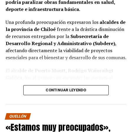
podría paralizar obras fundamentales en salud,
deporte e infraestructura básica.
Una profunda preocupación expresaron los
alcaldes de
la provincia de Chiloé
frente a la drástica disminución
de recursos entregados por la
Subsecretaría de
Desarrollo Regional y Administrativo (Subdere)
,
afectando directamente la viabilidad de proyectos
esenciales para el bienestar y desarrollo de sus comunas.
El alca
lde de Puerto Montt, Rodrigo Wainraihgt
Galilea
, fue el primero en encender las alarmas al
denunciar públicamente que la Subdere no cuenta con
CONTINUAR LEYENDO
fondos para financiar iniciativas del Programa de
Mejoramiento Urbano (PMU) ni del Programa de
Mejoramiento de Barrios (PMB), a pesar de que muchas
ya estaban declaradas elegibles.
“Por primera vez en la
QUELLÓN
historia, la Subdere no tiene recursos para estos
«Estamos muy preocupados»,
programas fundamentales”,
afirmó el edil de la capital