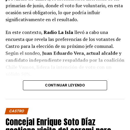
primarias de junio, donde el voto fue voluntario, en esta
ocasión será obligatorio, lo que podría influir
significativamente en el resultado.
En este contexto,
Radio La Isla
llevó a cabo una
encuesta que revela las preferencias de los votantes de
Castro para la elección de su próximo jefe comunal.
Según el sondeo,
Juan Eduardo Vera, actual alcalde y
candidato independiente respaldado por la coalición
Chile Vamos, lidera la intención de voto con un
sólido 50%.
CONTINUAR LEYENDO
Baltazar Elgueta, candidato del Partido Socialista
(PS) por la coalición Contigo Chile Mejor, sigue en
segundo lugar con un 41% de apoyo, mientras que
Jaime Guerrero, candidato independiente por el
CASTRO
Partido socialcristiano, se sitúa en un distante 9%.
Concejal Enrique Soto Díaz
Estos resultados confirman, de algún modo, pese a que