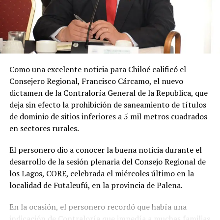
avanzando en una necesidad escolar que es evidente
y hoy he podido concretar el principal enlace con el
Ministerio de Educación.»
Soto Díaz también destacó su continuo apoyo a la
comunidad:
«En paralelo, he estado acompañando a
Como una excelente noticia para Chiloé calificó el
la comunidad en lo que fue su presentación al
Consejero Regional, Francisco Cárcamo, el nuevo
concejo municipal, donde ya evaluamos aportar a
dictamen de la Contraloría General de la Republica, que
este sueño con la futura compra de un terreno que
deja sin efecto la prohibición de saneamiento de títulos
permita el crecimiento de la escuela y así poder
de dominio de sitios inferiores a 5 mil metros cuadrados
albergar la enseñanza media que todos anhelamos.»
en sectores rurales.
«Es un orgullo aportar al sueño educativo de esta
El personero dio a conocer la buena noticia durante el
comunidad. Desde su equipo profesional han hecho
desarrollo de la sesión plenaria del Consejo Regional de
invaluables aportes a nuestra identidad. Son un
los Lagos, CORE, celebrada el miércoles último en la
grupo fantástico, con grandes liderazgos que hoy son
localidad de Futaleufú, en la provincia de Palena.
pioneros y vanguardistas en la educación rural de
nuestro país,»
concluyó.
En la ocasión, el personero recordó que había una
indicación de Contraloría que impedía a muchas familias