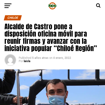
CHILOE
Alcalde de Castro pone a
disposición oficina móvil para
reunir firmas y avanzar con la
iniciativa popular “Chiloé Región”
Published
5 años atras
on
4 enero, 2022
Por
laisla