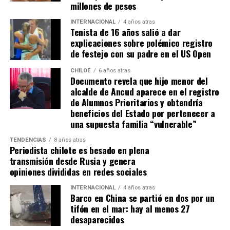
millones de pesos
ocupación material, es decir, la persona que quiera
sanear tiene que tener un inmueble construido
INTERNACIONAL
4 años atras
Tenista de 16 años salió a dar
sobre el sitio, tiene que estar cerrado, tiene que
explicaciones sobre polémico registro
estar conectado idealmente a los servicios básicos,
de festejo con su padre en el US Open
idealmente a agua potable, luz eléctrica y tener
dominio de ocupación material por más de 5 años,
CHILOE
6 años atras
Documento revela que hijo menor del
como lo dice la Ley”,
recalcó el consejero de la
alcalde de Ancud aparece en el registro
provincia de Chiloé.
de Alumnos Prioritarios y obtendría
beneficios del Estado por pertenecer a
Cabe recordar que el consejero Francisco Cárcamo había
una supuesta familia “vulnerable”
planteado esta inquietud el pasado 20 de marzo en el
TENDENCIAS
8 años atras
Consejo Regional, logrando el acuerdo de todos los
Periodista chilote es besado en plena
consejeros para oficiar al Ministerio del ramo e invitar a
transmisión desde Rusia y genera
la Seremi de Bienes Nacionales para informar de la
opiniones divididas en redes sociales
situación.
INTERNACIONAL
4 años atras
Barco en China se partió en dos por un
El personero indicó que la aplicación del dictamen de
tifón en el mar: hay al menos 27
Contraloría había generado una tremenda
desaparecidos
contradicción entre ministerios, dado que por un lado el