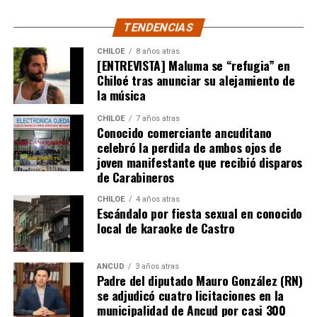
Recordó que, en un caso puntual, un vecino de la
TENDENCIAS
comuna de Castro, que tenía un expediente que cumplía
con todos los antecedentes técnicos, administrativos y
CHILOE
8 años atras
[ENTREVISTA] Maluma se “refugia” en
jurídicos, solo le faltaba la inscripción en el Conservador
Chiloé tras anunciar su alejamiento de
de Bienes Raíces, pero su tramitación fue rechazada.
la música
El Consejero Francisco Cárcamo insistió que el nuevo
CHILOE
7 años atras
dictamen de Contraloría es una buena noticia para
Conocido comerciante ancuditano
celebró la perdida de ambos ojos de
muchas familias que desde hace un tiempo venían
joven manifestante que recibió disparos
tramitando la regularización de sus sitios, aunque ahora
de Carabineros
también tendrán que responder con algunos requisitos
como por ejemplo tener un periodo de ocupación de la
CHILOE
4 años atras
Escándalo por fiesta sexual en conocido
propiedad por más de 5 años.
local de karaoke de Castro
“Efectivamente al interpretar el dictamen de
Contraloría, si bien es cierto, permite nuevamente
ANCUD
3 años atras
Padre del diputado Mauro González (RN)
sanear sitios, sobre la propiedad particular en el
se adjudicó cuatro licitaciones en la
sector rural específicamente, viene con algunas
municipalidad de Ancud por casi 300
precisiones y van a ser más rigurosos en la