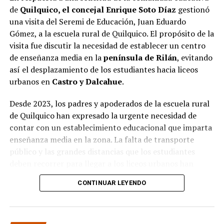
de
Quilquico, el concejal Enrique Soto Díaz
gestionó
una visita del Seremi de Educación, Juan Eduardo
Gómez, a la escuela rural de Quilquico. El propósito de la
visita fue discutir la necesidad de establecer un centro
de enseñanza media en la
península de Rilán
, evitando
así el desplazamiento de los estudiantes hacia liceos
urbanos en
Castro y Dalcahue
.
Desde 2023, los padres y apoderados de la escuela rural
de Quilquico han expresado la urgente necesidad de
contar con un establecimiento educacional que imparta
enseñanza media en la zona. La falta de transporte
público y las grandes distancias que los estudiantes
deben recorrer para llegar a los liceos urbanos han
generado preocupaciones sobre el desapego familiar y el
CONTINUAR LEYENDO
aumento de la deserción escolar.
Durante la visita, el Seremi de Educación pudo conocer
de primera mano el proyecto educativo de la escuela, el