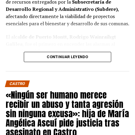
de recursos entregados por la
Subsecretaría de
Desarrollo Regional y Administrativo (Subdere)
,
afectando directamente la viabilidad de proyectos
esenciales para el bienestar y desarrollo de sus comunas.
El alca
lde de Puerto Montt, Rodrigo Wainraihgt
Galilea
, fue el primero en encender las alarmas al
denunciar públicamente que la Subdere no cuenta con
CONTINUAR LEYENDO
fondos para financiar iniciativas del Programa de
Mejoramiento Urbano (PMU) ni del Programa de
Mejoramiento de Barrios (PMB), a pesar de que muchas
ya estaban declaradas elegibles.
“Por primera vez en la
CASTRO
historia, la Subdere no tiene recursos para estos
«Ningún ser humano merece
programas fundamentales”,
afirmó el edil de la capital
recibir un abuso y tanta agresión
regional de Los Lagos.
sin ninguna excusa»: hija de María
Sus pares de Chiloé respaldaron sus declaraciones,
Angélica Ascuí pide justicia tras
manifestando su inquietud por el impacto que esta
asesinato en Castro
situación tendrá en sus comunas.
El alcalde de