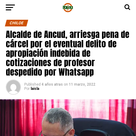
CHILOE
Alcalde de Ancud, arriesga pena de
cárcel por el eventual delito de
apropiación indebida de
cotizaciones de profesor
despedido por Whatsapp
Published
4 años atras
on
11 marzo, 2022
Por
laisla