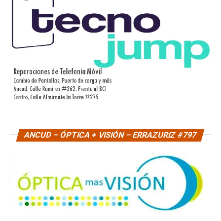
ANCUD – ÓPTICA + VISIÓN – ERRAZURIZ #797