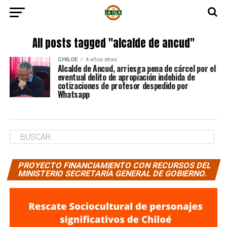
All posts tagged "alcalde de ancud"
CHILOE
4 años atras
Alcalde de Ancud, arriesga pena de cárcel por el
eventual delito de apropiación indebida de
cotizaciones de profesor despedido por
Whatsapp
PROYECTO FINANCIAMIENTO CON RECURSOS DEL
MINISTERIO SECRETARÍA GENERAL DE GOBIERNO.