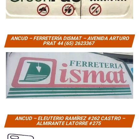
ANCUD – FERRETERÍA DISMAT – AVENIDA ARTURO
PRAT 44 (65) 2623367
ANCUD – ELEUTERIO RAMÍREZ #262 CASTRO –
ALMIRANTE LATORRE #275