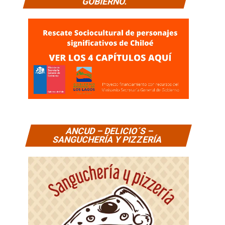
GOBIERNO.
ANCUD – DELICIO´S –
SANGUCHERÍA Y PIZZERÍA