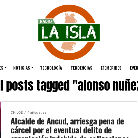
ES
NOTICIAS
TECNOLOGÍA
TENDENCIAS
EFEMERIDES
EVE
ll posts tagged "alonso nuñe
CHILOE
4 años atras
Alcalde de Ancud, arriesga pena de
cárcel por el eventual delito de