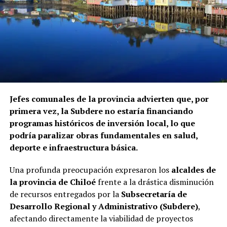
de la Superintendencia de Seguridad Social, Fonasa y el
Servicio Nacional de Migraciones, a requerimiento de la
Contraloría. Hasta el momento, ninguna de las
instituciones mencionadas ha informado si ha iniciado
procedimientos disciplinarios ni ha emitido
declaraciones sobre los casos detectados.
La Contraloría ha anunciado que continuará con las
Jefes comunales de la provincia advierten que, por
fiscalizaciones y solicitará antecedentes a cada
primera vez, la Subdere no estaría financiando
organismo involucrado para determinar las
programas históricos de inversión local, lo que
responsabilidades administrativas correspondientes.
podría paralizar obras fundamentales en salud,
deporte e infraestructura básica.
Una profunda preocupación expresaron los
alcaldes de
la provincia de Chiloé
frente a la drástica disminución
de recursos entregados por la
Subsecretaría de
Desarrollo Regional y Administrativo (Subdere)
,
afectando directamente la viabilidad de proyectos