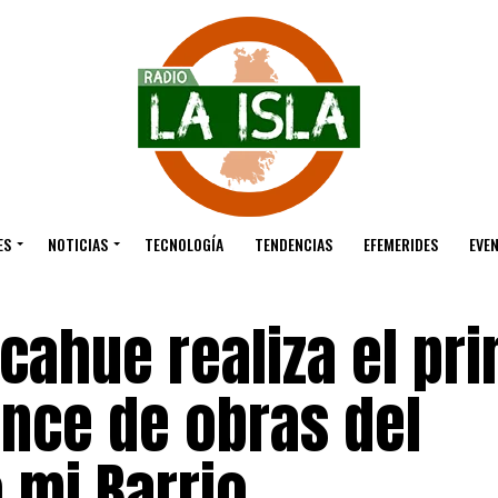
ES
NOTICIAS
TECNOLOGÍA
TENDENCIAS
EFEMERIDES
EVE
cahue realiza el pr
ance de obras del
 mi Barrio