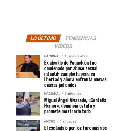
LO ÚLTIMO
TENDENCIAS
VIDEOS
NACIONAL
10 meses atras
Ex alcalde de Puqueldón fue
condenado por abuso sexual
infantil: cumplió la pena en
libertad y ahora enfrenta nuevas
causas judiciales
NACIONAL
1 año atras
Miguel Ángel Alvarado, «Centella
Humor», denuncia estafa y
promete mostrarlo todo
ANCUD
1 año atras
El escándalo por los funcionarios