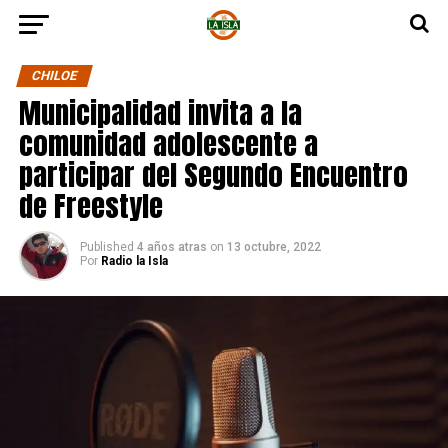
CHILOE
Municipalidad invita a la
comunidad adolescente a
participar del Segundo Encuentro
de Freestyle
Published
4 años atras
on
13 octubre, 2022
Por
Radio la Isla