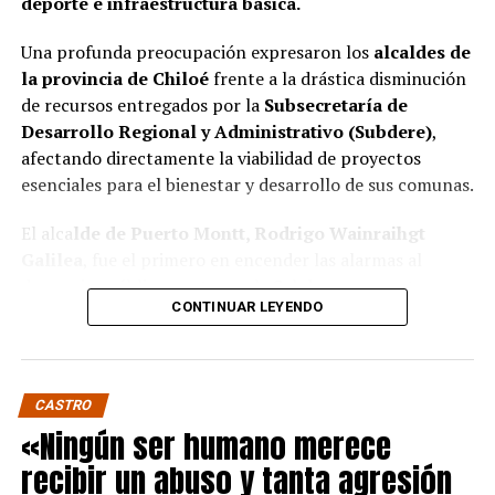
deporte e infraestructura básica.
Una profunda preocupación expresaron los
alcaldes de
la provincia de Chiloé
frente a la drástica disminución
de recursos entregados por la
Subsecretaría de
Desarrollo Regional y Administrativo (Subdere)
,
afectando directamente la viabilidad de proyectos
esenciales para el bienestar y desarrollo de sus comunas.
El alca
lde de Puerto Montt, Rodrigo Wainraihgt
Galilea
, fue el primero en encender las alarmas al
denunciar públicamente que la Subdere no cuenta con
CONTINUAR LEYENDO
fondos para financiar iniciativas del Programa de
Mejoramiento Urbano (PMU) ni del Programa de
Mejoramiento de Barrios (PMB), a pesar de que muchas
ya estaban declaradas elegibles.
“Por primera vez en la
CASTRO
historia, la Subdere no tiene recursos para estos
«Ningún ser humano merece
programas fundamentales”,
afirmó el edil de la capital
recibir un abuso y tanta agresión
regional de Los Lagos.