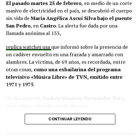
proyectos elegibles tanto en PMU como en PMB, pero
El pasado martes 25 de febrero
, en medio de un corte
que hasta la fecha no han recibido respuesta clara sobre
masivo de electricidad en el país, se descubrió el cuerpo
si se entregarán los recursos.
“Preocupa esta situación,
sin vida de
María Angélica Ascuí Silva
bajo el puente
estos son proyectos que vienen trabajándose desde
San Pedro
, en
Castro
. La alerta fue dada por una
hace tiempo y que hoy están en riesgo por la falta de
llamada anónima al 133,
financiamiento”,
declaró.
replica watches usa
que informó sobre la presencia de
En la comuna de
Curaco de Vélez, la alcaldesa Javiera
un cadáver envuelto en una frazada y amarrado con
Yáñez
indicó que históricamente la Subdere ha apoyado
alambres. La víctima, de 69 años, es recordada, entre
a los municipios en diversos proyectos y que confía en
otras cosas,
como una exbailarina del programa
que durante el año se asignen nuevos recursos, aunque
televisivo «Música Libre» de TVN, emitido entre
reconoció una disminución evidente en comparación
1971 y 1975
.
con ejercicios anteriores. Señaló que su administración
ha presentado iniciativas por más de 200 millones de
Un día después,
Andrés Mauricio Hernández Toro,
pesos en distintas líneas de financiamiento, y que, pese
ciudadano colombiano de 46 años
,
a los esfuerzos, los fondos aún no han llegado,
panerai copy
se entregó voluntariamente a la Segunda
generando preocupación en su equipo municipal.
CONTINUAR LEYENDO
Comisaría de Carabineros de Castro, confesando el
Desde
Puqueldón, el alcalde Alejandro Cárdenas
crimen.
La Fiscalía solicitó la ampliación de su