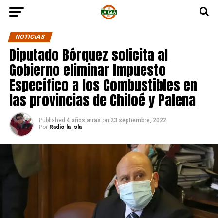
NOTICIAS
Diputado Bórquez solicita al
Gobierno eliminar Impuesto
Específico a los Combustibles en
las provincias de Chiloé y Palena
Published
4 años atras
on
23 septiembre, 2022
Por
Radio la Isla