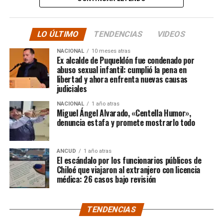
hacer justicia.”
LO ÚLTIMO
TENDENCIAS
VIDEOS
El posteo cierra con un mensaje de agradecimiento a
NACIONAL
10 meses atras
quienes lo han acompañado desde que compartió lo
Ex alcalde de Puqueldón fue condenado por
ocurrido:
abuso sexual infantil: cumplió la pena en
libertad y ahora enfrenta nuevas causas
judiciales
“Gracias a todos por el
NACIONAL
1 año atras
apoyo!!!!”
Miguel Ángel Alvarado, «Centella Humor»,
denuncia estafa y promete mostrarlo todo
Por el momento, las personas aludidas no han emitido
ANCUD
1 año atras
declaraciones públicas. La historia, según Centella,
El escándalo por los funcionarios públicos de
recién comienza y, el mencionado posteo, ha generado
Chiloé que viajaron al extranjero con licencia
médica: 26 casos bajo revisión
comentarios de todo tipo, en su gran mayoría, a favor
del humorista de Punta Arenas.
TENDENCIAS