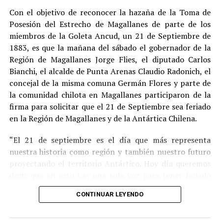
cumplimiento efectivo en recinto penitenciario.
Con el objetivo de reconocer la hazaña de la Toma de
Posesión del Estrecho de Magallanes de parte de los
Indemnización a la víctima y nueva investigación
miembros de la Goleta Ancud, un 21 de Septiembre de
por ocultamiento de bienes
1883, es que la mañana del sábado el gobernador de la
Región de Magallanes Jorge Flies, el diputado Carlos
En el ámbito civil, el
Juzgado de Letras de Castro
dictó
Bianchi, el alcalde de Punta Arenas Claudio Radonich, el
en
septiembre de 2023
una sentencia que obliga a
concejal de la misma comuna Germán Flores y parte de
Pedro Montecinos a
pagar una indemnización total de
la comunidad chilota en Magallanes participaron de la
$120 millones
por concepto de daño moral:
firma para solicitar que el 21 de Septiembre sea feriado
en la Región de Magallanes y de la Antártica Chilena.
$80 millones
a favor de la víctima.
“El 21 de septiembre es el día que más representa
$40 millones
a favor de su madre.
nuestra historia como región y también nuestro futuro
Sin embargo, la Fiscalía abrió una nueva línea
proyectando el territorio Antártico. Hoy día queremos
investigativa luego de que se detectaran presuntas
decir que en esto hay una sola voz para tener feriado
maniobras para
eludir el pago de la indemnización
,
este día por los primeros chilotes que llegaron en la
mediante la
transferencia de bienes
antes de la
CONTINUAR LEYENDO
Goleta Ancud y por los que han hecho a Magallanes lo
ejecución del fallo.
que es hoy” destacó Flies.