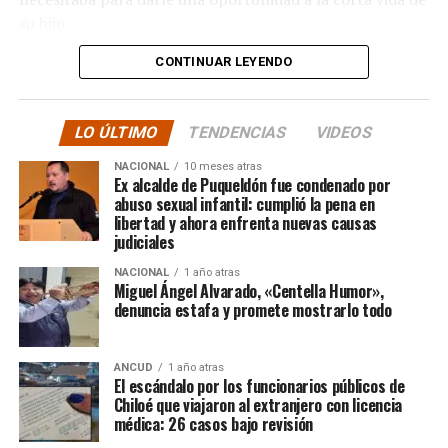
su hijo.
CONTINUAR LEYENDO
La solidaridad y empatía de los chilenos en cada paso
recorrido fue tanta que el objetivo no solo se alcanzó,
sino que se superó con creces. De hecho, el último
LO ÚLTIMO
TENDENCIAS
VIDEOS
cómputo dado a conocer reveló la suma total de
$3.689.545.200.
NACIONAL
10 meses atras
Ex alcalde de Puqueldón fue condenado por
abuso sexual infantil: cumplió la pena en
Según Camila Gómez, el excedente de casi $200
libertad y ahora enfrenta nuevas causas
millones sería destinado
para los costos médicos
judiciales
asociados al suministro del Elevidys «porque los 3.500
NACIONAL
1 año atras
millones
solo incluye el frasco del fármaco y no los
Miguel Ángel Alvarado, «Centella Humor»,
otros gastos relacionados con los tres meses del
denuncia estafa y promete mostrarlo todo
tratamiento
«, indicó a Meganonoticias.cl
Pero, volviendo al principio, damos curso a una solicitud
ANCUD
1 año atras
El escándalo por los funcionarios públicos de
imposible de especificar con exactitud pero que un
Chiloé que viajaron al extranjero con licencia
simple chequeo de los ánimos de la gente, se puede ver
médica: 26 casos bajo revisión
como un anhelo mayúsculo el hecho de que esos casi