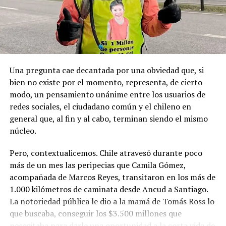
Goleta de Guerra Ancud de la Armada tomaron posesión
de estas tierras patagónicas donde izaron la bandera
nacional declarando este territorio como parte de Chile.
Una pregunta cae decantada por una obviedad que, si
bien no existe por el momento, representa, de cierto
modo, un pensamiento unánime entre los usuarios de
redes sociales, el ciudadano común y el chileno en
general que, al fin y al cabo, terminan siendo el mismo
núcleo.
Pero, contextualicemos. Chile atravesó durante poco
más de un mes las peripecias que Camila Gómez,
acompañada de Marcos Reyes, transitaron en los más de
1.000 kilómetros de caminata desde Ancud a Santiago.
La notoriedad pública le dio a la mamá de Tomás Ross lo
que buscaba, conseguir los $3.500 millones que
necesitaba para darle una oportunidad a la corta vida de