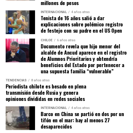
millones de pesos
Dante.
INTERNACIONAL
4 años atras
Tenista de 16 años salió a dar
Actualmente, Gómez se encuentra en Santiago
explicaciones sobre polémico registro
realizando trámites y participando como invitada en
de festejo con su padre en el US Open
distintos medios de comunicación. Aunque aún no tiene
una fecha exacta para su viaje a Estados Unidos, donde
CHILOE
6 años atras
Documento revela que hijo menor del
se administra el medicamento, indicó que esperan
alcalde de Ancud aparece en el registro
realizarlo «a mediados de junio».
de Alumnos Prioritarios y obtendría
beneficios del Estado por pertenecer a
Cabe destacar que, pese a que se logró reunir el dinero y,
una supuesta familia “vulnerable”
por ende, la meta se cumplió, continúan circulando por
TENDENCIAS
8 años atras
redes sociales, eventos a beneficios de Tomás Ross.
Periodista chilote es besado en plena
transmisión desde Rusia y genera
¿Como ayudar?
opiniones divididas en redes sociales
Instagram, Dante_contra_duchenne
INTERNACIONAL
4 años atras
Fernando Jara (padre)
Barco en China se partió en dos por un
19.968.680-1
tifón en el mar: hay al menos 27
Banco Falabella, cuenta corriente
desaparecidos
11510154944