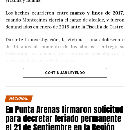
víctima y familia.
Los hechos ocurrieron entre
marzo y fines de 2017
,
cuando Montecinos ejercía el cargo de alcalde, y fueron
denunciados en enero de 2019 ante la Fiscalía de Castro.
Durante la investigación, la víctima —una adolescente
de 13 años al momento de los abusos— entregó su
testimonio respaldado por informes psicológicos y
pericias del Servicio Médico Legal.
Ante la contundencia de los antecedentes, el imputado
CONTINUAR LEYENDO
aceptó los cargos
en un procedimiento abreviado,
reconociendo su responsabilidad en los hechos.
La condena y el cumplimiento en libertad
NACIONAL
En Punta Arenas firmaron solicitud
El
Juzgado de Garantía de Castro
dictó sentencia en
noviembre de 2021
, condenando a Pedro Montecinos a
para decretar feriado permanente
tres años y un día de presidio menor en su grado
el 21 de Septiembre en la Región
máximo
, más las accesorias legales de inhabilitación