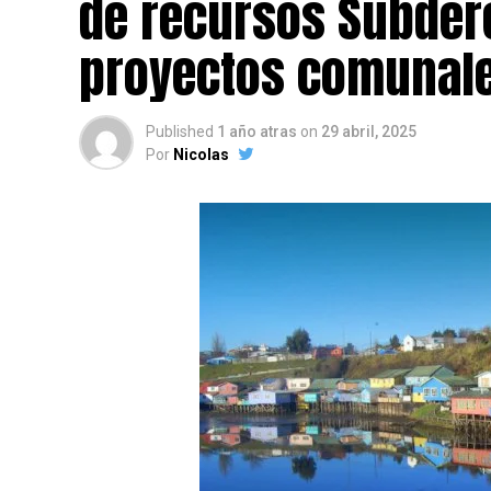
de recursos Subdere
proyectos comunale
Published
1 año atras
on
29 abril, 2025
Por
Nicolas