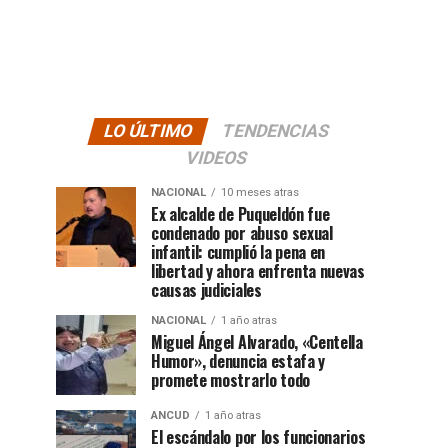
LO ÚLTIMO
TENDENCIAS
VIDEOS
NACIONAL
10 meses atras
Ex alcalde de Puqueldón fue
condenado por abuso sexual
infantil: cumplió la pena en
libertad y ahora enfrenta nuevas
causas judiciales
NACIONAL
1 año atras
Miguel Ángel Alvarado, «Centella
Humor», denuncia estafa y
promete mostrarlo todo
ANCUD
1 año atras
El escándalo por los funcionarios