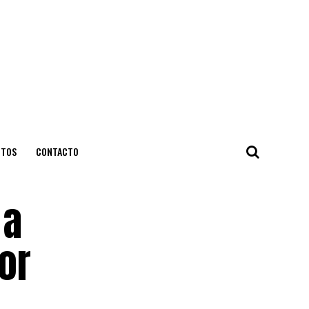
NTOS
CONTACTO
 a
tor