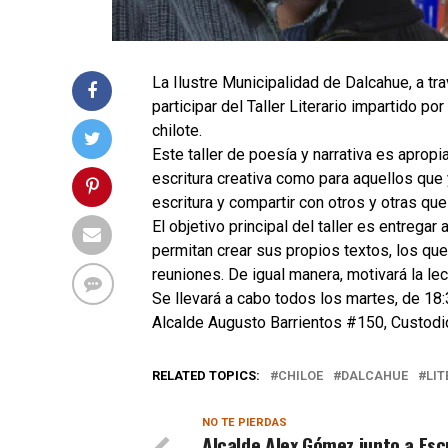
La Ilustre Municipalidad de Dalcahue, a tr
participar del Taller Literario impartido por
chilote.
Este taller de poesía y narrativa es aprop
escritura creativa como para aquellos que
escritura y compartir con otros y otras qu
El objetivo principal del taller es entregar
permitan crear sus propios textos, los qu
reuniones. De igual manera, motivará la lect
Se llevará a cabo todos los martes, de 18:
Alcalde Augusto Barrientos #150, Custodi
RELATED TOPICS:
CHILOE
DALCAHUE
LIT
NO TE PIERDAS
Alcalde Alex Gómez junto a Esc