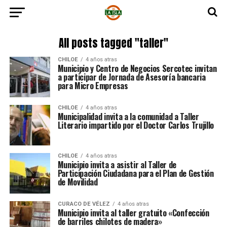
All posts tagged "taller"
CHILOE
4 años atras
Municipio y Centro de Negocios Sercotec invitan
a participar de Jornada de Asesoría bancaria
para Micro Empresas
CHILOE
4 años atras
Municipalidad invita a la comunidad a Taller
Literario impartido por el Doctor Carlos Trujillo
CHILOE
4 años atras
Municipio invita a asistir al Taller de
Participación Ciudadana para el Plan de Gestión
de Movilidad
CURACO DE VÉLEZ
4 años atras
Municipio invita al taller gratuito «Confección
de barriles chilotes de madera»