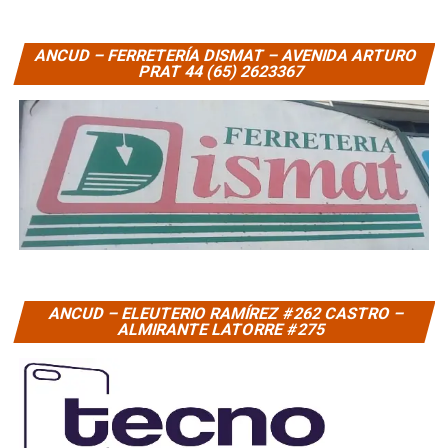
ANCUD – FERRETERÍA DISMAT – AVENIDA ARTURO
PRAT 44 (65) 2623367
ANCUD – ELEUTERIO RAMÍREZ #262 CASTRO –
ALMIRANTE LATORRE #275