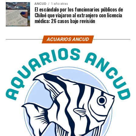
ANCUD
1 año atras
El escándalo por los funcionarios públicos de
Chiloé que viajaron al extranjero con licencia
médica: 26 casos bajo revisión
ACUARIOS ANCUD