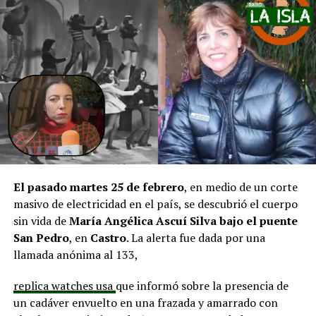
pero que se ha solicitado priorizar proyectos que estén
en línea con una disminución de los montos disponibles,
agregando que en su comuna tienen iniciativas
aprobadas que aún esperan financiamiento, como la
infraestructura del Club Deportivo Bernardo O’Higgins
y el cierre perimetral del Club Deportivo Aucar, obras
fundamentales para el desarrollo comunitario.
El alcalde de Quemchi, Javier Ugarte
, expresó una
situación similar, señalando que en su comuna tienen
proyectos elegibles tanto en PMU como en PMB, pero
El pasado martes 25 de febrero
, en medio de un corte
que hasta la fecha no han recibido respuesta clara sobre
masivo de electricidad en el país, se descubrió el cuerpo
si se entregarán los recursos.
“Preocupa esta situación,
sin vida de
María Angélica Ascuí Silva
bajo el puente
estos son proyectos que vienen trabajándose desde
San Pedro
, en
Castro
. La alerta fue dada por una
hace tiempo y que hoy están en riesgo por la falta de
llamada anónima al 133,
financiamiento”,
declaró.
replica watches usa
que informó sobre la presencia de
En la comuna de
Curaco de Vélez, la alcaldesa Javiera
un cadáver envuelto en una frazada y amarrado con
Yáñez
indicó que históricamente la Subdere ha apoyado