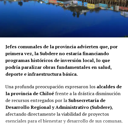
Servicio Nacional de Migraciones, a requerimiento de la
Contraloría. Hasta el momento, ninguna de las
instituciones mencionadas ha informado si ha iniciado
procedimientos disciplinarios ni ha emitido
declaraciones sobre los casos detectados.
La Contraloría ha anunciado que continuará con las
Jefes comunales de la provincia advierten que, por
fiscalizaciones y solicitará antecedentes a cada
primera vez, la Subdere no estaría financiando
organismo involucrado para determinar las
programas históricos de inversión local, lo que
responsabilidades administrativas correspondientes.
podría paralizar obras fundamentales en salud,
deporte e infraestructura básica.
Una profunda preocupación expresaron los
alcaldes de
la provincia de Chiloé
frente a la drástica disminución
de recursos entregados por la
Subsecretaría de
Desarrollo Regional y Administrativo (Subdere)
,
afectando directamente la viabilidad de proyectos
esenciales para el bienestar y desarrollo de sus comunas.