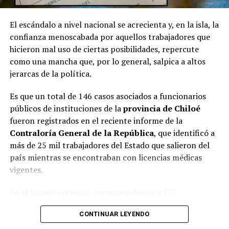
El escándalo a nivel nacional se acrecienta y, en la isla, la
confianza menoscabada por aquellos trabajadores que
hicieron mal uso de ciertas posibilidades, repercute
como una mancha que, por lo general, salpica a altos
jerarcas de la política.
Es que un total de 146 casos asociados a funcionarios
públicos de instituciones de la
provincia de Chiloé
fueron registrados en el reciente informe de la
Contraloría General de la República
, que identificó a
más de 25 mil trabajadores del Estado que salieron del
país mientras se encontraban con licencias médicas
vigentes.
En el listado nacional, correspondiente a 777
organismos públicos, figuran varias entidades del
CONTINUAR LEYENDO
archipiélago. La
Municipalidad de Castro
aparece con