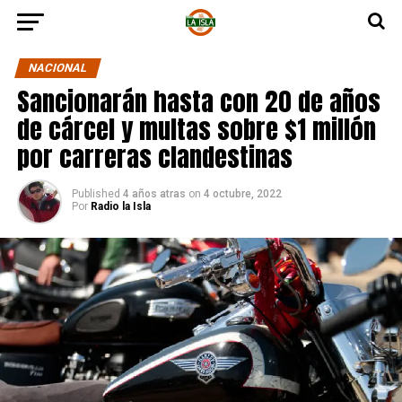
NACIONAL
Sancionarán hasta con 20 de años
de cárcel y multas sobre $1 millón
por carreras clandestinas
Published
4 años atras
on
4 octubre, 2022
Por
Radio la Isla