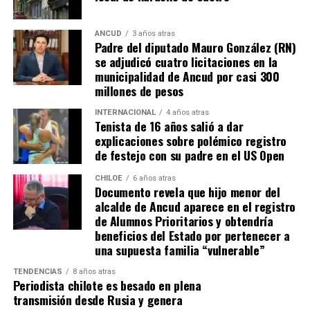
que, a diferencia del conocido dicho, en este caso, todos
los caminos conducen a… La Moneda y, mientras se
espera ese gesto por parte de la madre del pequeño
ANCUD
3 años atras
Padre del diputado Mauro González (RN)
Tomás, los pasos siguen quemando los pies de Fernando
se adjudicó cuatro licitaciones en la
en pos de que cada kilómetro recorrido, signifique más
municipalidad de Ancud por casi 300
que una llegada a Santiago, un arribo a la cura de su hijo
millones de pesos
Dante.
INTERNACIONAL
4 años atras
Tenista de 16 años salió a dar
Actualmente, Gómez se encuentra en Santiago
explicaciones sobre polémico registro
realizando trámites y participando como invitada en
de festejo con su padre en el US Open
distintos medios de comunicación. Aunque aún no tiene
una fecha exacta para su viaje a Estados Unidos, donde
CHILOE
6 años atras
Documento revela que hijo menor del
se administra el medicamento, indicó que esperan
alcalde de Ancud aparece en el registro
realizarlo «a mediados de junio».
de Alumnos Prioritarios y obtendría
beneficios del Estado por pertenecer a
Cabe destacar que, pese a que se logró reunir el dinero y,
una supuesta familia “vulnerable”
por ende, la meta se cumplió, continúan circulando por
TENDENCIAS
8 años atras
redes sociales, eventos a beneficios de Tomás Ross.
Periodista chilote es besado en plena
transmisión desde Rusia y genera
¿Como ayudar?