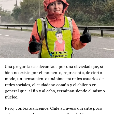
permanente y se haga justicia con esta posesión
locales, principalmente de derecha.
geopolítica que es tan importante”.
Pese a la gravedad a la gravedad de los hechos, no se
Recordemos que el 21 de Septiembre de 1883 se produjo
registraron declaraciones públicas de su partido ni
la Toma de Posesión del Estrecho de Magallanes, donde
sanciones políticas posteriores.
el capitán Juan Guillermos y 23 tripulantes a bordo de la
Goleta de Guerra Ancud de la Armada tomaron posesión
de estas tierras patagónicas donde izaron la bandera
nacional declarando este territorio como parte de Chile.
Una pregunta cae decantada por una obviedad que, si
bien no existe por el momento, representa, de cierto
modo, un pensamiento unánime entre los usuarios de
redes sociales, el ciudadano común y el chileno en
general que, al fin y al cabo, terminan siendo el mismo
núcleo.
Pero, contextualicemos. Chile atravesó durante poco