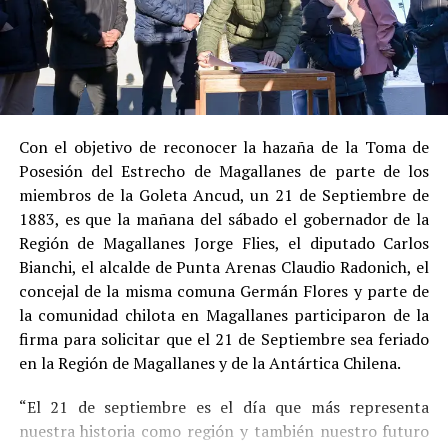
Su
conducta anterior irreprochable
, al no
registrar antecedentes penales previos.
Estas circunstancias jurídicas, sumadas al
procedimiento abreviado, redujeron la posibilidad de un
cumplimiento efectivo en recinto penitenciario.
Con el objetivo de reconocer la hazaña de la Toma de
Posesión del Estrecho de Magallanes de parte de los
Indemnización a la víctima y nueva investigación
miembros de la Goleta Ancud, un 21 de Septiembre de
por ocultamiento de bienes
1883, es que la mañana del sábado el gobernador de la
Región de Magallanes Jorge Flies, el diputado Carlos
En el ámbito civil, el
Juzgado de Letras de Castro
dictó
Bianchi, el alcalde de Punta Arenas Claudio Radonich, el
en
septiembre de 2023
una sentencia que obliga a
concejal de la misma comuna Germán Flores y parte de
Pedro Montecinos a
pagar una indemnización total de
la comunidad chilota en Magallanes participaron de la
$120 millones
por concepto de daño moral:
firma para solicitar que el 21 de Septiembre sea feriado
en la Región de Magallanes y de la Antártica Chilena.
$80 millones
a favor de la víctima.
“El 21 de septiembre es el día que más representa
$40 millones
a favor de su madre.
nuestra historia como región y también nuestro futuro
Sin embargo, la Fiscalía abrió una nueva línea