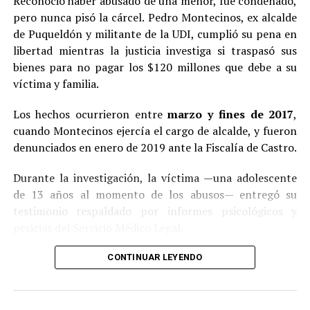
Reconoció haber abusado de una menor, fue condenado,
pero nunca pisó la cárcel. Pedro Montecinos, ex alcalde
de Puqueldón y militante de la UDI, cumplió su pena en
libertad mientras la justicia investiga si traspasó sus
bienes para no pagar los $120 millones que debe a su
víctima y familia.
Los hechos ocurrieron entre
marzo y fines de 2017
,
cuando Montecinos ejercía el cargo de alcalde, y fueron
denunciados en enero de 2019 ante la Fiscalía de Castro.
Durante la investigación, la víctima —una adolescente
de 13 años al momento de los abusos— entregó su
testimonio respaldado por informes psicológicos y
pericias del Servicio Médico Legal.
Ante la contundencia de los antecedentes, el imputado
CONTINUAR LEYENDO
aceptó los cargos
en un procedimiento abreviado,
reconociendo su responsabilidad en los hechos.
La condena y el cumplimiento en libertad