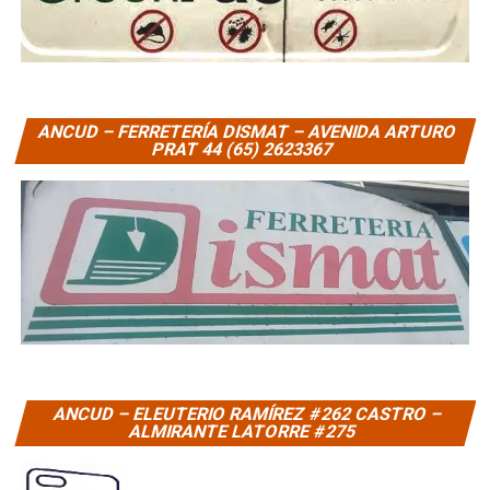
ANCUD – FERRETERÍA DISMAT – AVENIDA ARTURO
PRAT 44 (65) 2623367
ANCUD – ELEUTERIO RAMÍREZ #262 CASTRO –
ALMIRANTE LATORRE #275