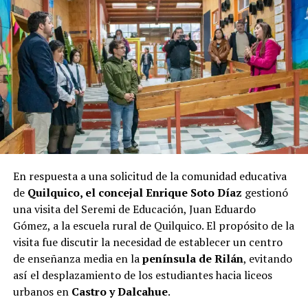
Las elecciones de octubre serán decisivas para Castro, y
los próximos días serán cruciales para todos los
candidatos en la recta final hacia las urnas.
En respuesta a una solicitud de la comunidad educativa
de
Quilquico, el concejal Enrique Soto Díaz
gestionó
una visita del Seremi de Educación, Juan Eduardo
Gómez, a la escuela rural de Quilquico. El propósito de la
visita fue discutir la necesidad de establecer un centro
de enseñanza media en la
península de Rilán
, evitando
así el desplazamiento de los estudiantes hacia liceos
urbanos en
Castro y Dalcahue
.