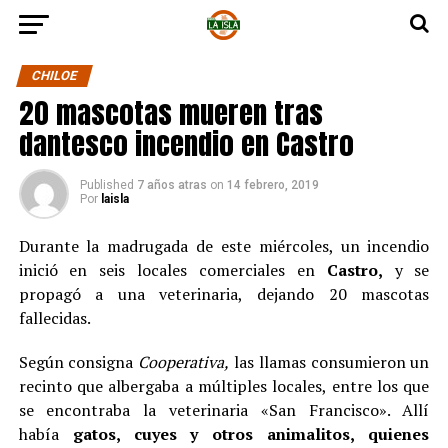
CHILOE
20 mascotas mueren tras
dantesco incendio en Castro
Published
7 años atras
on
14 febrero, 2019
Por
laisla
Durante la madrugada de este miércoles, un incendio
inició en seis locales comerciales en
Castro,
y se
propagó a una veterinaria, dejando 20 mascotas
fallecidas.
Según consigna
Cooperativa,
las llamas consumieron un
recinto que albergaba a múltiples locales, entre los que
se encontraba la veterinaria «San Francisco». Allí
había
gatos, cuyes y otros animalitos, quienes