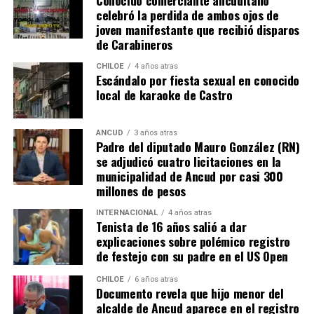
celebró la perdida de ambos ojos de
muchas familias que desde hace un tiempo venían
joven manifestante que recibió disparos
tramitando la regularización de sus sitios, aunque ahora
de Carabineros
también tendrán que responder con algunos requisitos
como por ejemplo tener un periodo de ocupación de la
CHILOE
4 años atras
Escándalo por fiesta sexual en conocido
propiedad por más de 5 años.
local de karaoke de Castro
“Efectivamente al interpretar el dictamen de
Contraloría, si bien es cierto, permite nuevamente
ANCUD
3 años atras
Padre del diputado Mauro González (RN)
sanear sitios, sobre la propiedad particular en el
se adjudicó cuatro licitaciones en la
sector rural específicamente, viene con algunas
municipalidad de Ancud por casi 300
precisiones y van a ser más rigurosos en la
millones de pesos
ocupación material, es decir, la persona que quiera
sanear tiene que tener un inmueble construido
INTERNACIONAL
4 años atras
Tenista de 16 años salió a dar
sobre el sitio, tiene que estar cerrado, tiene que
explicaciones sobre polémico registro
estar conectado idealmente a los servicios básicos,
de festejo con su padre en el US Open
idealmente a agua potable, luz eléctrica y tener
dominio de ocupación material por más de 5 años,
CHILOE
6 años atras
Documento revela que hijo menor del
como lo dice la Ley”,
recalcó el consejero de la
alcalde de Ancud aparece en el registro