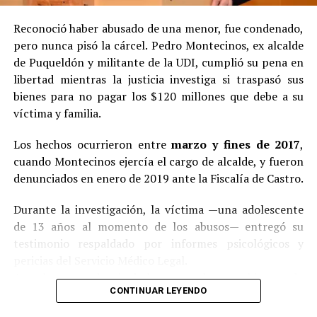
Reconoció haber abusado de una menor, fue condenado,
pero nunca pisó la cárcel. Pedro Montecinos, ex alcalde
de Puqueldón y militante de la UDI, cumplió su pena en
libertad mientras la justicia investiga si traspasó sus
bienes para no pagar los $120 millones que debe a su
víctima y familia.
Los hechos ocurrieron entre
marzo y fines de 2017
,
cuando Montecinos ejercía el cargo de alcalde, y fueron
denunciados en enero de 2019 ante la Fiscalía de Castro.
Durante la investigación, la víctima —una adolescente
de 13 años al momento de los abusos— entregó su
testimonio respaldado por informes psicológicos y
pericias del Servicio Médico Legal.
Ante la contundencia de los antecedentes, el imputado
CONTINUAR LEYENDO
aceptó los cargos
en un procedimiento abreviado,
reconociendo su responsabilidad en los hechos.