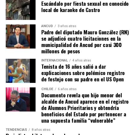
Escándalo por fiesta sexual en conocido
parte de Camila Gómez, hasta nuestro lejano norte. Es
local de karaoke de Castro
que, a diferencia del conocido dicho, en este caso, todos
los caminos conducen a… La Moneda y, mientras se
espera ese gesto por parte de la madre del pequeño
ANCUD
3 años atras
Padre del diputado Mauro González (RN)
Tomás, los pasos siguen quemando los pies de Fernando
se adjudicó cuatro licitaciones en la
en pos de que cada kilómetro recorrido, signifique más
municipalidad de Ancud por casi 300
que una llegada a Santiago, un arribo a la cura de su hijo
millones de pesos
Dante.
INTERNACIONAL
4 años atras
Tenista de 16 años salió a dar
Actualmente, Gómez se encuentra en Santiago
explicaciones sobre polémico registro
realizando trámites y participando como invitada en
de festejo con su padre en el US Open
distintos medios de comunicación. Aunque aún no tiene
una fecha exacta para su viaje a Estados Unidos, donde
CHILOE
6 años atras
Documento revela que hijo menor del
se administra el medicamento, indicó que esperan
alcalde de Ancud aparece en el registro
realizarlo «a mediados de junio».
de Alumnos Prioritarios y obtendría
beneficios del Estado por pertenecer a
Cabe destacar que, pese a que se logró reunir el dinero y,
una supuesta familia “vulnerable”
por ende, la meta se cumplió, continúan circulando por
TENDENCIAS
8 años atras
redes sociales, eventos a beneficios de Tomás Ross.