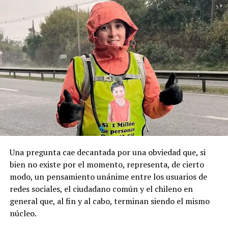
de Puqueldón, donde Montecinos ejerció como
buscamos es que esta fecha sea un feriado regional
autoridad y mantenía vínculos con sectores políticos
permanente y se haga justicia con esta posesión
locales, principalmente de derecha.
geopolítica que es tan importante”.
Pese a la gravedad a la gravedad de los hechos, no se
Recordemos que el 21 de Septiembre de 1883 se produjo
registraron declaraciones públicas de su partido ni
la Toma de Posesión del Estrecho de Magallanes, donde
sanciones políticas posteriores.
el capitán Juan Guillermos y 23 tripulantes a bordo de la
Goleta de Guerra Ancud de la Armada tomaron posesión
de estas tierras patagónicas donde izaron la bandera
nacional declarando este territorio como parte de Chile.
Una pregunta cae decantada por una obviedad que, si
bien no existe por el momento, representa, de cierto
modo, un pensamiento unánime entre los usuarios de
redes sociales, el ciudadano común y el chileno en
general que, al fin y al cabo, terminan siendo el mismo
núcleo.