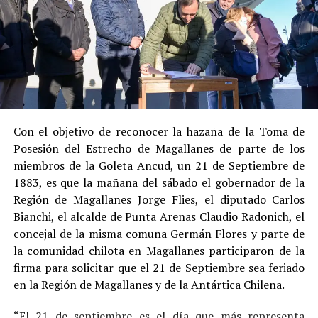
Su
colaboración sustancial con la investigación
,
al admitir los hechos.
Su
conducta anterior irreprochable
, al no
registrar antecedentes penales previos.
Estas circunstancias jurídicas, sumadas al
procedimiento abreviado, redujeron la posibilidad de un
cumplimiento efectivo en recinto penitenciario.
Con el objetivo de reconocer la hazaña de la Toma de
Posesión del Estrecho de Magallanes de parte de los
Indemnización a la víctima y nueva investigación
miembros de la Goleta Ancud, un 21 de Septiembre de
por ocultamiento de bienes
1883, es que la mañana del sábado el gobernador de la
Región de Magallanes Jorge Flies, el diputado Carlos
En el ámbito civil, el
Juzgado de Letras de Castro
dictó
Bianchi, el alcalde de Punta Arenas Claudio Radonich, el
en
septiembre de 2023
una sentencia que obliga a
concejal de la misma comuna Germán Flores y parte de
Pedro Montecinos a
pagar una indemnización total de
la comunidad chilota en Magallanes participaron de la
$120 millones
por concepto de daño moral:
firma para solicitar que el 21 de Septiembre sea feriado
en la Región de Magallanes y de la Antártica Chilena.
$80 millones
a favor de la víctima.
“El 21 de septiembre es el día que más representa
$40 millones
a favor de su madre.