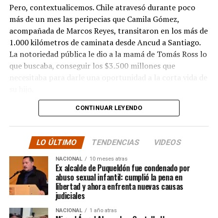
Pero, contextualicemos. Chile atravesó durante poco
más de un mes las peripecias que Camila Gómez,
acompañada de Marcos Reyes, transitaron en los más de
1.000 kilómetros de caminata desde Ancud a Santiago.
La notoriedad pública le dio a la mamá de Tomás Ross lo
que buscaba, conseguir los $3.500 millones que
necesitaba para darle una oportunidad a la corta vida de
su hijo.
CONTINUAR LEYENDO
La solidaridad y empatía de los chilenos en cada paso
recorrido fue tanta que el objetivo no solo se alcanzó,
sino que se superó con creces. De hecho, el último
LO ÚLTIMO
TENDENCIAS
VIDEOS
cómputo dado a conocer reveló la suma total de
$3.689.545.200.
NACIONAL
10 meses atras
Ex alcalde de Puqueldón fue condenado por
abuso sexual infantil: cumplió la pena en
Según Camila Gómez, el excedente de casi $200
libertad y ahora enfrenta nuevas causas
millones sería destinado
para los costos médicos
judiciales
asociados al suministro del Elevidys «porque los 3.500
NACIONAL
1 año atras
millones
solo incluye el frasco del fármaco y no los