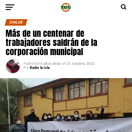
CHILOE
Más de un centenar de
trabajadores saldrán de la
corporación municipal
Published
4 años atras
on
21 octubre, 2022
Por
Radio la Isla