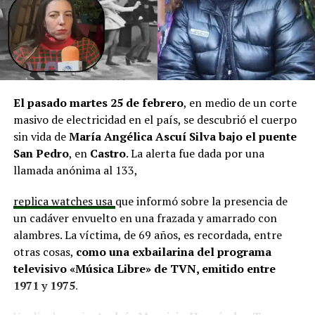
y el cierre perimetral del Club Deportivo Aucar, obras
fundamentales para el desarrollo comunitario.
El alcalde de Quemchi, Javier Ugarte
, expresó una
situación similar, señalando que en su comuna tienen
proyectos elegibles tanto en PMU como en PMB, pero
El pasado martes 25 de febrero
, en medio de un corte
que hasta la fecha no han recibido respuesta clara sobre
masivo de electricidad en el país, se descubrió el cuerpo
si se entregarán los recursos.
“Preocupa esta situación,
sin vida de
María Angélica Ascuí Silva
bajo el puente
estos son proyectos que vienen trabajándose desde
San Pedro
, en
Castro
. La alerta fue dada por una
hace tiempo y que hoy están en riesgo por la falta de
llamada anónima al 133,
financiamiento”,
declaró.
replica watches usa
que informó sobre la presencia de
En la comuna de
Curaco de Vélez, la alcaldesa Javiera
un cadáver envuelto en una frazada y amarrado con
Yáñez
indicó que históricamente la Subdere ha apoyado
alambres. La víctima, de 69 años, es recordada, entre
a los municipios en diversos proyectos y que confía en
otras cosas,
como una exbailarina del programa
que durante el año se asignen nuevos recursos, aunque
televisivo «Música Libre» de TVN, emitido entre
reconoció una disminución evidente en comparación
1971 y 1975
.
con ejercicios anteriores. Señaló que su administración
ha presentado iniciativas por más de 200 millones de