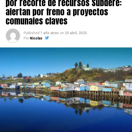
por recorte de recursos Subdere:
alertan por freno a proyectos
comunales claves
Published
1 año atras
on
29 abril, 2025
Por
Nicolas