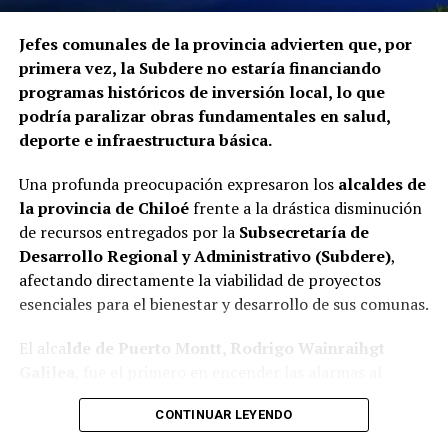
Jefes comunales de la provincia advierten que, por
primera vez, la Subdere no estaría financiando
programas históricos de inversión local, lo que
podría paralizar obras fundamentales en salud,
deporte e infraestructura básica.
Una profunda preocupación expresaron los
alcaldes de
la provincia de Chiloé
frente a la drástica disminución
de recursos entregados por la
Subsecretaría de
Desarrollo Regional y Administrativo (Subdere)
,
afectando directamente la viabilidad de proyectos
esenciales para el bienestar y desarrollo de sus comunas.
El alca
lde de Puerto Montt, Rodrigo Wainraihgt
Galilea
, fue el primero en encender las alarmas al
denunciar públicamente que la Subdere no cuenta con
CONTINUAR LEYENDO
fondos para financiar iniciativas del Programa de
Mejoramiento Urbano (PMU) ni del Programa de