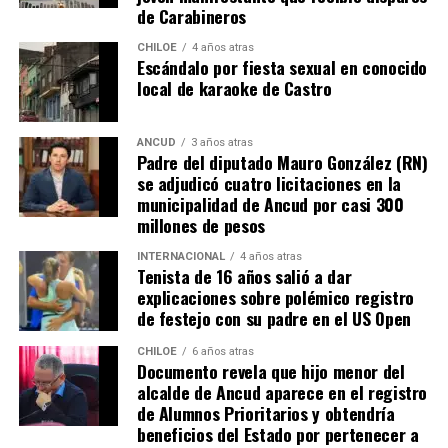
de Carabineros
también tendrán que responder con algunos requisitos
como por ejemplo tener un periodo de ocupación de la
CHILOE
4 años atras
Escándalo por fiesta sexual en conocido
propiedad por más de 5 años.
local de karaoke de Castro
“Efectivamente al interpretar el dictamen de
Contraloría, si bien es cierto, permite nuevamente
ANCUD
3 años atras
Padre del diputado Mauro González (RN)
sanear sitios, sobre la propiedad particular en el
se adjudicó cuatro licitaciones en la
sector rural específicamente, viene con algunas
municipalidad de Ancud por casi 300
precisiones y van a ser más rigurosos en la
millones de pesos
ocupación material, es decir, la persona que quiera
sanear tiene que tener un inmueble construido
INTERNACIONAL
4 años atras
Tenista de 16 años salió a dar
sobre el sitio, tiene que estar cerrado, tiene que
explicaciones sobre polémico registro
estar conectado idealmente a los servicios básicos,
de festejo con su padre en el US Open
idealmente a agua potable, luz eléctrica y tener
dominio de ocupación material por más de 5 años,
CHILOE
6 años atras
Documento revela que hijo menor del
como lo dice la Ley”,
recalcó el consejero de la
alcalde de Ancud aparece en el registro
provincia de Chiloé.
de Alumnos Prioritarios y obtendría
beneficios del Estado por pertenecer a
Cabe recordar que el consejero Francisco Cárcamo había