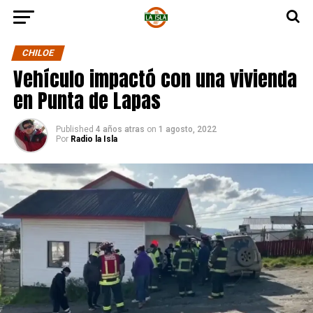
CHILOE
Vehículo impactó con una vivienda
en Punta de Lapas
Published
4 años atras
on
1 agosto, 2022
Por
Radio la Isla