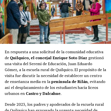
los próximos días serán cruciales para todos los
candidatos en la recta final hacia las urnas.
En respuesta a una solicitud de la comunidad educativa
de
Quilquico, el concejal Enrique Soto Díaz
gestionó
una visita del Seremi de Educación, Juan Eduardo
Gómez, a la escuela rural de Quilquico. El propósito de la
visita fue discutir la necesidad de establecer un centro
de enseñanza media en la
península de Rilán
, evitando
así el desplazamiento de los estudiantes hacia liceos
urbanos en
Castro y Dalcahue
.
Desde 2023, los padres y apoderados de la escuela rural
de Quilquico han expresado la urgente necesidad de