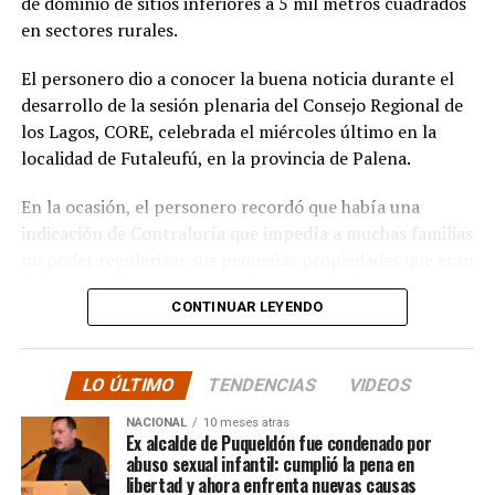
de dominio de sitios inferiores a 5 mil metros cuadrados
albergar la enseñanza media que todos anhelamos.»
en sectores rurales.
«Es un orgullo aportar al sueño educativo de esta
El personero dio a conocer la buena noticia durante el
comunidad. Desde su equipo profesional han hecho
desarrollo de la sesión plenaria del Consejo Regional de
invaluables aportes a nuestra identidad. Son un
los Lagos, CORE, celebrada el miércoles último en la
grupo fantástico, con grandes liderazgos que hoy son
localidad de Futaleufú, en la provincia de Palena.
pioneros y vanguardistas en la educación rural de
nuestro país,»
concluyó.
En la ocasión, el personero recordó que había una
indicación de Contraloría que impedía a muchas familias
La gestión de Soto y la visita del Seremi de Educación
no poder regularizar sus pequeñas propiedades que eran
representan un paso significativo hacia la mejora y
inferiores a 5 mil metros cuadrados, pero fue el mismo
expansión de la educación en la península de Rilán,
CONTINUAR LEYENDO
organismo contralor que dispuso de otro dictamen la
atendiendo a las necesidades y aspiraciones de la
semana pasada, para dejar sin efecto la indicación
comunidad educativa local.
anterior.
LO ÚLTIMO
TENDENCIAS
VIDEOS
“En su minuto, lamentablemente hubo un dictamen
NACIONAL
10 meses atras
de Contraloría que prohibía los saneamientos de
Ex alcalde de Puqueldón fue condenado por
abuso sexual infantil: cumplió la pena en
sitios, sobre la Ley 2.695, y eso lo consideramos una
libertad y ahora enfrenta nuevas causas
medida injusta por un caso particular que ocurrió en