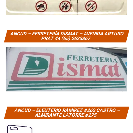
ANCUD – FERRETERÍA DISMAT – AVENIDA ARTURO
PRAT 44 (65) 2623367
ANCUD – ELEUTERIO RAMÍREZ #262 CASTRO –
ALMIRANTE LATORRE #275