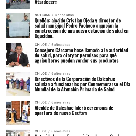
Atardecer»
NOTICIAS
4 años atras
Quellón: alcalde Cristian Ojeda y director de
salud municipal Pedro Pacheco anuncian la
construcción de una nueva estación de salud en
Oqueldan.
CHILOE
6 años atras
Consejero Cárcamo hace llamado a la autoridad
de salud, para otorgar permisos para qué
agricultores pueden vender sus productos
CHILOE
6 años atras
Directivos de la Corporación de Dalcahue
saludan a funcionarios por Conmemorarse el Día
Mundial de la Atención Primaria de Salud
CHILOE
6 años atras
Alcalde de Dalcahue lideró ceremonia de
apertura de nuevo Cesfam
CHILOE
6 años atras