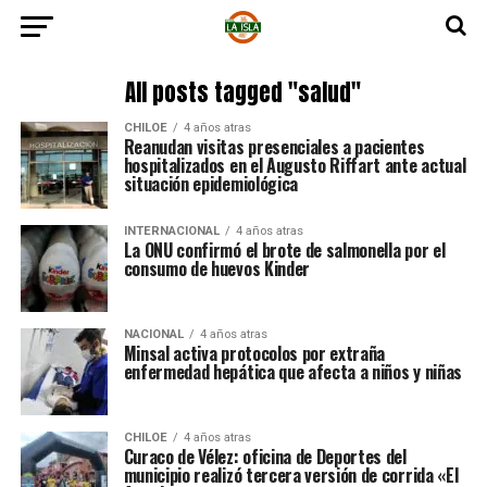
All posts tagged "salud"
CHILOE
4 años atras
Reanudan visitas presenciales a pacientes
hospitalizados en el Augusto Riffart ante actual
situación epidemiológica
INTERNACIONAL
4 años atras
La ONU confirmó el brote de salmonella por el
consumo de huevos Kinder
NACIONAL
4 años atras
Minsal activa protocolos por extraña
enfermedad hepática que afecta a niños y niñas
CHILOE
4 años atras
Curaco de Vélez: oficina de Deportes del
municipio realizó tercera versión de corrida «El