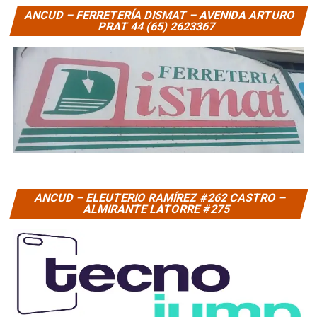
ANCUD – FERRETERÍA DISMAT – AVENIDA ARTURO
PRAT 44 (65) 2623367
ANCUD – ELEUTERIO RAMÍREZ #262 CASTRO –
ALMIRANTE LATORRE #275