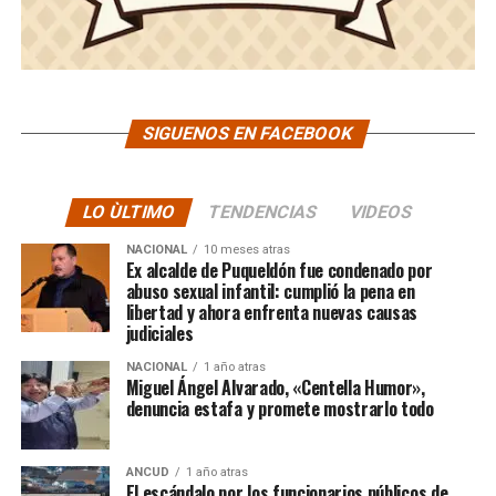
SIGUENOS EN FACEBOOK
LO ÙLTIMO
TENDENCIAS
VIDEOS
NACIONAL
10 meses atras
Ex alcalde de Puqueldón fue condenado por
abuso sexual infantil: cumplió la pena en
libertad y ahora enfrenta nuevas causas
judiciales
NACIONAL
1 año atras
Miguel Ángel Alvarado, «Centella Humor»,
denuncia estafa y promete mostrarlo todo
ANCUD
1 año atras
El escándalo por los funcionarios públicos de