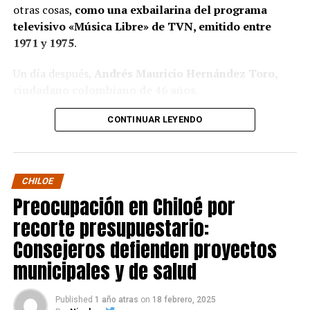
a los municipios en diversos proyectos y que confía en
otras cosas,
como una exbailarina del programa
que durante el año se asignen nuevos recursos, aunque
televisivo «Música Libre» de TVN, emitido entre
reconoció una disminución evidente en comparación
1971 y 1975
.
con ejercicios anteriores. Señaló que su administración
ha presentado iniciativas por más de 200 millones de
Un día después,
Andrés Mauricio Hernández Toro,
pesos en distintas líneas de financiamiento, y que, pese
ciudadano colombiano de 46 años
,
a los esfuerzos, los fondos aún no han llegado,
panerai copy
se entregó voluntariamente a la Segunda
generando preocupación en su equipo municipal.
CONTINUAR LEYENDO
Comisaría de Carabineros de Castro, confesando el
Desde
Puqueldón, el alcalde Alejandro Cárdenas
crimen.
La Fiscalía solicitó la ampliación de su
reconoció que existe lentitud en el tema y que, aunque
detención hasta este domingo 2 de marzo,
mientras
CHILOE
ha habido demoras antes, en esta ocasión aún no se han
se continúa con la investigación del caso.
Preocupación en Chiloé por
recibido recursos, pese a que ya están aprobados.
“Está
Ante este hecho,
Radio Chiloé
conversó con
Camila
todo muy lento”
, afirmó.
recorte presupuestario:
Spitzer
Consejeros defienden proyectos
Según una minuta elaborada por la Subdere Los Lagos,
municipales y de salud
replica Rolex watches
Ascuí
, hija de la víctima, quien
entre los años 2018 y 2024 se ha asignado un 54% más
relató el impacto que ha tenido la tragedia en su familia.
de fondos vinculados exclusivamente a los programas
«La verdad que desconocemos en totalidad todo lo
PMU y PMB respecto al periodo anterior. No obstante, el
Published
1 año atras
on
18 febrero, 2025