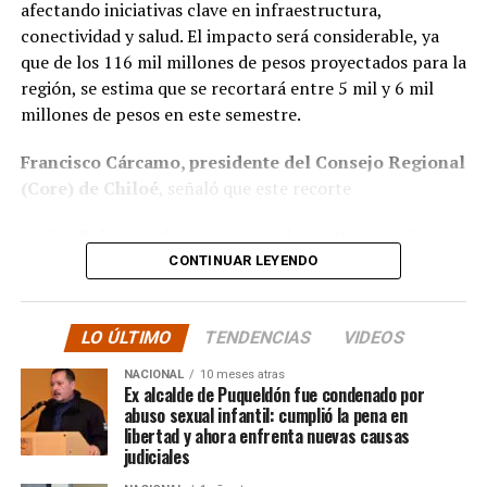
vivir en Chiloé, Camila detalló que
«Lleva(ba) viviendo
por la equidad territorial, y que se continuará apoyando
afectando iniciativas clave en infraestructura,
en Chiloé alrededor de 10 a 12 años. Nunca le gustó
a las comunas con mayores necesidades, aunque en la
conectividad y salud. El impacto será considerable, ya
vivir en la capital, vivió en varias ciudades como
práctica, los alcaldes coinciden en que el actual
que de los 116 mil millones de pesos proyectados para la
Zapallar, Concón, estuvo un tiempo en Punta Arenas
escenario genera incertidumbre y podría traducirse en
región, se estima que se recortará entre 5 mil y 6 mil
y finalmente el lugar donde realmente decidió
la paralización de iniciativas prioritarias para el
millones de pesos en este semestre.
estabilizarse fue en Chiloé porque la isla era todo
desarrollo local.
Francisco Cárcamo, presidente del Consejo Regional
para ella».
Y, agregó:
«No tenía ningún
“Se
guimos trabajando con esperanza, pero sin
(Core) de Chiloé
, señaló que este recorte
emprendimiento, sí tenía algunas propiedades con
certezas”
, concluyó el alcalde de Quemchi, reflejando el
las que administraba y se manejaba, pero ya estaba en
replica Rolex watches
es una señal negativa para la
sentimiento generalizado entre los ediles de Chiloé ante
una etapa de su vida en la que quería como
descentralización y regionalización.
«Es lamentable y
CONTINUAR LEYENDO
la disminución de recursos provenientes de la Subdere.
descansar, sentirse en paz y tranquila, y la isla le daba
castigan a las organizaciones. El año pasado, los
la tranquilidad que ella andaba buscando en su vida»
.
recursos destinados a Bomberos y al subsidio de
LO ÚLTIMO
TENDENCIAS
VIDEOS
operación eléctrica para las islas fueron afectados, lo
Por otra parte, detallando sobre cómo se enteraron de
que generó una deuda flotante de 17 mil millones»
,
su fallecimiento, la mujer narró:
«Netamente a través
NACIONAL
10 meses atras
manifestó Cárcamo. En cuanto a la situación actual,
de la prensa. Vimos unos mensajes que había sobre
Ex alcalde de Puqueldón fue condenado por
abuso sexual infantil: cumplió la pena en
explicó que el Gobierno Regional Ejecutivo deberá
un cadáver en la isla de Chiloé y nosotros llevábamos
libertad y ahora enfrenta nuevas causas
priorizar proyectos en ejecución y aquellos que ya
alrededor de cuatro o cinco días buscando su
judiciales
tienen compromisos financieros, como los relacionados
paradero, estaba perdida. Cuando nos enteramos de