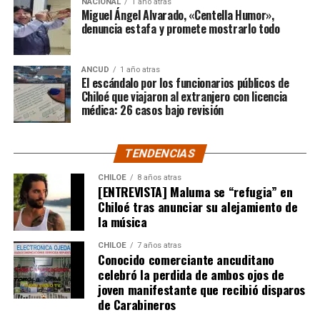
NACIONAL
1 año atras
con agua potable, alcantarillado y salud.
«No puede ser
que había un cadáver de una mujer en Chiloé, la
Miguel Ángel Alvarado, «Centella Humor»,
que los ministerios se acostumbren a pedir el 100%
verdad es que en ese mismo minuto lo presumimos,
denuncia estafa y promete mostrarlo todo
de los recursos del Gore. Es hora de que hagan
pero no teníamos ninguna seguridad. A través de
esfuerzos para colocar más recursos»,
agregó.
bastantes llamados, contactos y cosas así, pudimos
ANCUD
1 año atras
confirmar nuestra teoría».
El escándalo por los funcionarios públicos de
El consejero, Nelson Águila
, coincidió en la
Chiloé que viajaron al extranjero con licencia
preocupación por el recorte anunciado por la Dirección
Consultada sobre si conocía al responsable del crimen,
médica: 26 casos bajo revisión
de
afirmó que no tiene
«ningún antecedente, lo
desconozco completamente, no sabía de su
TENDENCIAS
Rolex replica watches
Presupuestos (Dipres).
«Nos
existencia. Me acabo de enterar de que él era
llegó un documento que informa del recorte a todos
arrendatario de una de las propiedades de mi mamá,
CHILOE
8 años atras
los gobiernos regionales de Chile. Pensamos que no
[ENTREVISTA] Maluma se “refugia” en
pero me enteré llegando acá, no tenía ninguna idea».
Chiloé tras anunciar su alejamiento de
vamos a contar con los 116 mil millones de pesos
la música
previstos»
, afirmó. Águila destacó la importancia de
Camila también mencionó las gestiones que ha debido
discutir y priorizar recursos dentro del consejo, para
realizar en el marco de la investigación.
«Hoy día
CHILOE
7 años atras
garantizar que los proyectos municipales en ejecución y
Conocido comerciante ancuditano
tuvimos reuniones con la PDI, mañana tenemos
celebró la perdida de ambos ojos de
los programas de salud continúen.
reuniones con el gobierno, con el fiscal y otras
joven manifestante que recibió disparos
reuniones de la misma índole que podrían ser
de Carabineros
Por su parte,
Javier Cabello
, lamentó los recortes y
bastante fructíferas como para poder avanzar con