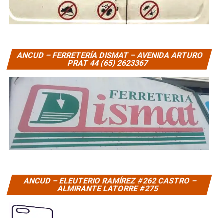
ANCUD – FERRETERÍA DISMAT – AVENIDA ARTURO
PRAT 44 (65) 2623367
ANCUD – ELEUTERIO RAMÍREZ #262 CASTRO –
ALMIRANTE LATORRE #275