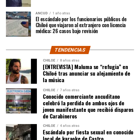
Por el momento, las personas aludidas no han emitido
ANCUD
1 año atras
declaraciones públicas. La historia, según Centella,
El escándalo por los funcionarios públicos de
recién comienza y, el mencionado posteo, ha generado
Chiloé que viajaron al extranjero con licencia
médica: 26 casos bajo revisión
comentarios de todo tipo, en su gran mayoría, a favor
del humorista de Punta Arenas.
TENDENCIAS
CHILOE
8 años atras
[ENTREVISTA] Maluma se “refugia” en
Chiloé tras anunciar su alejamiento de
la música
CHILOE
7 años atras
Conocido comerciante ancuditano
celebró la perdida de ambos ojos de
joven manifestante que recibió disparos
de Carabineros
CHILOE
4 años atras
Escándalo por fiesta sexual en conocido
local de karaoke de Castro