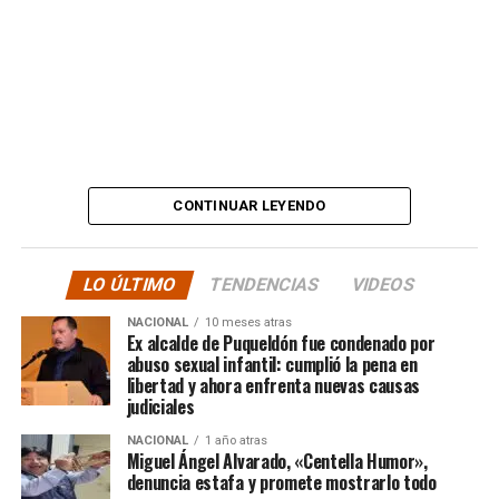
Además, anticipó que llevará su denuncia a los medios,
en otras palabras, HASTA LAS ÚLTIMAS
CONSECUENCIAS:
“
Desde ya comienzo en
tele y donde sea para
CONTINUAR LEYENDO
hacer justicia.”
LO ÚLTIMO
TENDENCIAS
VIDEOS
El posteo cierra con un mensaje de agradecimiento a
NACIONAL
10 meses atras
quienes lo han acompañado desde que compartió lo
Ex alcalde de Puqueldón fue condenado por
ocurrido:
abuso sexual infantil: cumplió la pena en
libertad y ahora enfrenta nuevas causas
judiciales
“Gracias a todos por el
NACIONAL
1 año atras
apoyo!!!!”
Miguel Ángel Alvarado, «Centella Humor»,
denuncia estafa y promete mostrarlo todo