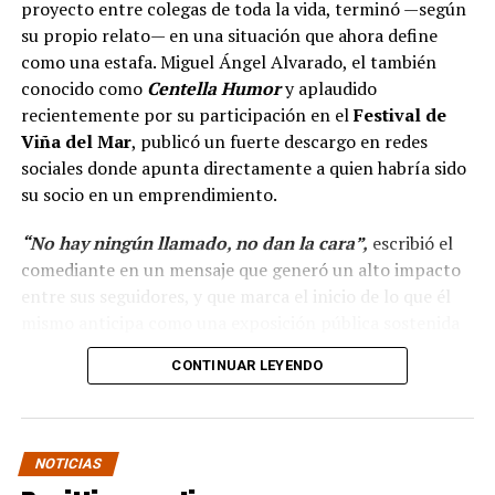
proyecto entre colegas de toda la vida, terminó —según
su propio relato— en una situación que ahora define
como una estafa. Miguel Ángel Alvarado, el también
conocido como
Centella Humor
y aplaudido
recientemente por su participación en el
Festival de
Viña del Mar
, publicó un fuerte descargo en redes
sociales donde apunta directamente a quien habría sido
su socio en un emprendimiento.
“No hay ningún llamado, no dan la cara”,
escribió el
comediante en un mensaje que generó un alto impacto
entre sus seguidores, y que marca el inicio de lo que él
mismo anticipa como una exposición pública sostenida
en el tiempo.
CONTINUAR LEYENDO
“Hola a todos, ya ha
pasado más casi dos mes
NOTICIAS
y no hay ningún llamado