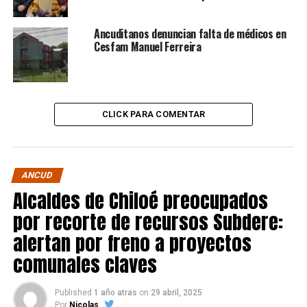
Ancuditanos denuncian falta de médicos en
Cesfam Manuel Ferreira
CLICK PARA COMENTAR
ANCUD
Alcaldes de Chiloé preocupados
por recorte de recursos Subdere:
alertan por freno a proyectos
comunales claves
Published
1 año atras
on
29 abril, 2025
Por
Nicolas