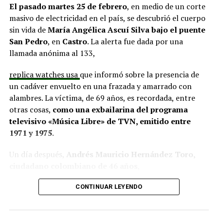
proyectos elegibles tanto en PMU como en PMB, pero
El pasado martes 25 de febrero
, en medio de un corte
que hasta la fecha no han recibido respuesta clara sobre
masivo de electricidad en el país, se descubrió el cuerpo
si se entregarán los recursos.
“Preocupa esta situación,
sin vida de
María Angélica Ascuí Silva
bajo el puente
estos son proyectos que vienen trabajándose desde
San Pedro
, en
Castro
. La alerta fue dada por una
hace tiempo y que hoy están en riesgo por la falta de
llamada anónima al 133,
financiamiento”,
declaró.
replica watches usa
que informó sobre la presencia de
En la comuna de
Curaco de Vélez, la alcaldesa Javiera
un cadáver envuelto en una frazada y amarrado con
Yáñez
indicó que históricamente la Subdere ha apoyado
alambres. La víctima, de 69 años, es recordada, entre
a los municipios en diversos proyectos y que confía en
otras cosas,
como una exbailarina del programa
que durante el año se asignen nuevos recursos, aunque
televisivo «Música Libre» de TVN, emitido entre
reconoció una disminución evidente en comparación
1971 y 1975
.
con ejercicios anteriores. Señaló que su administración
ha presentado iniciativas por más de 200 millones de
Un día después,
Andrés Mauricio Hernández Toro,
pesos en distintas líneas de financiamiento, y que, pese
ciudadano colombiano de 46 años
,
a los esfuerzos, los fondos aún no han llegado,
panerai copy
se entregó voluntariamente a la Segunda
generando preocupación en su equipo municipal.
CONTINUAR LEYENDO
Comisaría de Carabineros de Castro, confesando el
Desde
Puqueldón, el alcalde Alejandro Cárdenas
crimen.
La Fiscalía solicitó la ampliación de su