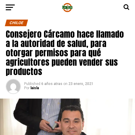
CHILOE
Consejero Cárcamo hace llamado
a la autoridad de salud, para
otorgar permisos para qué
agricultores pueden vender sus
productos
Published
6 años atras
on
23 enero, 2021
Por
laisla