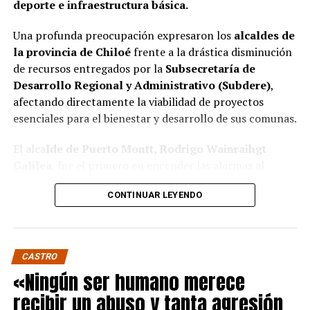
deporte e infraestructura básica.
Una profunda preocupación expresaron los
alcaldes de
la provincia de Chiloé
frente a la drástica disminución
de recursos entregados por la
Subsecretaría de
Desarrollo Regional y Administrativo (Subdere)
,
afectando directamente la viabilidad de proyectos
esenciales para el bienestar y desarrollo de sus comunas.
El alca
lde de Puerto Montt, Rodrigo Wainraihgt
Galilea
, fue el primero en encender las alarmas al
denunciar públicamente que la Subdere no cuenta con
CONTINUAR LEYENDO
fondos para financiar iniciativas del Programa de
Mejoramiento Urbano (PMU) ni del Programa de
Mejoramiento de Barrios (PMB), a pesar de que muchas
ya estaban declaradas elegibles.
“Por primera vez en la
CASTRO
historia, la Subdere no tiene recursos para estos
«Ningún ser humano merece
programas fundamentales”,
afirmó el edil de la capital
recibir un abuso y tanta agresión
regional de Los Lagos.