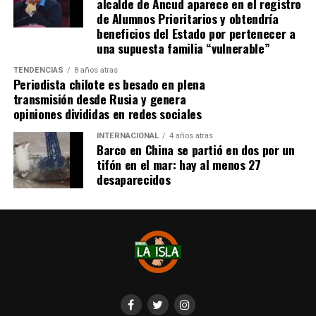
alcalde de Ancud aparece en el registro
realizarlo «a mediados de junio».
de Alumnos Prioritarios y obtendría
beneficios del Estado por pertenecer a
Cabe destacar que, pese a que se logró reunir el dinero y,
una supuesta familia “vulnerable”
por ende, la meta se cumplió, continúan circulando por
TENDENCIAS
8 años atras
redes sociales, eventos a beneficios de Tomás Ross.
Periodista chilote es besado en plena
transmisión desde Rusia y genera
¿Como ayudar?
opiniones divididas en redes sociales
Instagram, Dante_contra_duchenne
INTERNACIONAL
4 años atras
Fernando Jara (padre)
Barco en China se partió en dos por un
19.968.680-1
tifón en el mar: hay al menos 27
Banco Falabella, cuenta corriente
desaparecidos
11510154944
fernandokine1998@gmail.com