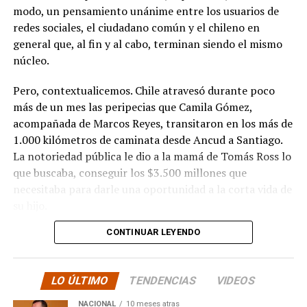
modo, un pensamiento unánime entre los usuarios de
redes sociales, el ciudadano común y el chileno en
general que, al fin y al cabo, terminan siendo el mismo
núcleo.
Pero, contextualicemos. Chile atravesó durante poco
más de un mes las peripecias que Camila Gómez,
acompañada de Marcos Reyes, transitaron en los más de
1.000 kilómetros de caminata desde Ancud a Santiago.
La notoriedad pública le dio a la mamá de Tomás Ross lo
que buscaba, conseguir los $3.500 millones que
necesitaba para darle una oportunidad a la corta vida de
su hijo.
CONTINUAR LEYENDO
La solidaridad y empatía de los chilenos en cada paso
recorrido fue tanta que el objetivo no solo se alcanzó,
sino que se superó con creces. De hecho, el último
LO ÚLTIMO
TENDENCIAS
VIDEOS
cómputo dado a conocer reveló la suma total de
$3.689.545.200.
NACIONAL
10 meses atras