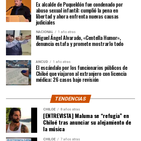
Ex alcalde de Puqueldón fue condenado por
abuso sexual infantil: cumplió la pena en
Según Camila Gómez, el excedente de casi $200
libertad y ahora enfrenta nuevas causas
millones sería destinado
para los costos médicos
judiciales
asociados al suministro del Elevidys «porque los 3.500
NACIONAL
1 año atras
millones
solo incluye el frasco del fármaco y no los
Miguel Ángel Alvarado, «Centella Humor»,
otros gastos relacionados con los tres meses del
denuncia estafa y promete mostrarlo todo
tratamiento
«, indicó a Meganonoticias.cl
Pero, volviendo al principio, damos curso a una solicitud
ANCUD
1 año atras
El escándalo por los funcionarios públicos de
imposible de especificar con exactitud pero que un
Chiloé que viajaron al extranjero con licencia
simple chequeo de los ánimos de la gente, se puede ver
médica: 26 casos bajo revisión
como un anhelo mayúsculo el hecho de que esos casi
$200 millones sean destinados para Dante Jara, el
TENDENCIAS
pequeño de año y medio cuyo padecimiento es el mismo
de Tomás Ross y, por si fuera poco, su padre, Fernando,
CHILOE
8 años atras
[ENTREVISTA] Maluma se “refugia” en
emprendió una caminata de Arica a Santiago para
Chiloé tras anunciar su alejamiento de
conseguir tal fin. Entonces, ¿quién mejor que Camila
la música
Gómez para ponerse en el lugar de quien comparte su
misma realidad, el Duchenne, salvando las “pequeñas
CHILOE
7 años atras