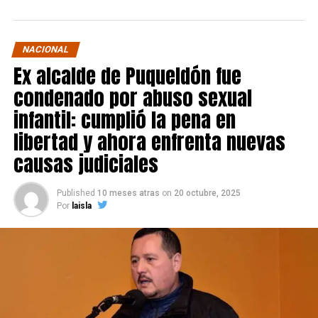
NACIONAL
Ex alcalde de Puqueldón fue
condenado por abuso sexual
infantil: cumplió la pena en
libertad y ahora enfrenta nuevas
causas judiciales
Published
10 meses atras
on
20 octubre, 2025
Por
laisla