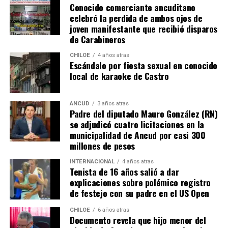
Conocido comerciante ancuditano
grandes” diferencias?
celebró la perdida de ambos ojos de
joven manifestante que recibió disparos
Voces al unísono se escuchan y se repiten en redes
de Carabineros
sociales, el pedido de donar ese excedente al Dante Jara
resuena desde todo Chiloé, cuna del apoyo recibido por
CHILOE
4 años atras
Escándalo por fiesta sexual en conocido
parte de Camila Gómez, hasta nuestro lejano norte. Es
local de karaoke de Castro
que, a diferencia del conocido dicho, en este caso, todos
los caminos conducen a… La Moneda y, mientras se
espera ese gesto por parte de la madre del pequeño
ANCUD
3 años atras
Padre del diputado Mauro González (RN)
Tomás, los pasos siguen quemando los pies de Fernando
se adjudicó cuatro licitaciones en la
en pos de que cada kilómetro recorrido, signifique más
municipalidad de Ancud por casi 300
que una llegada a Santiago, un arribo a la cura de su hijo
millones de pesos
Dante.
INTERNACIONAL
4 años atras
Tenista de 16 años salió a dar
Actualmente, Gómez se encuentra en Santiago
explicaciones sobre polémico registro
realizando trámites y participando como invitada en
de festejo con su padre en el US Open
distintos medios de comunicación. Aunque aún no tiene
una fecha exacta para su viaje a Estados Unidos, donde
CHILOE
6 años atras
Documento revela que hijo menor del
se administra el medicamento, indicó que esperan