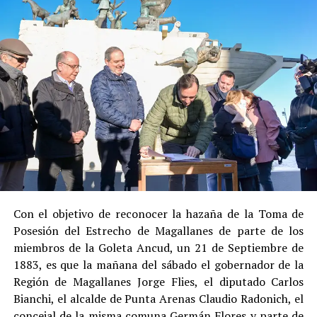
Social de Gendarmería.
Entre las razones que permitieron esta medida, según la
Justicia, se consideraron dos
atenuantes
:
Su
colaboración sustancial con la investigación
,
al admitir los hechos.
Su
conducta anterior irreprochable
, al no
registrar antecedentes penales previos.
Estas circunstancias jurídicas, sumadas al
procedimiento abreviado, redujeron la posibilidad de un
cumplimiento efectivo en recinto penitenciario.
Con el objetivo de reconocer la hazaña de la Toma de
Posesión del Estrecho de Magallanes de parte de los
Indemnización a la víctima y nueva investigación
miembros de la Goleta Ancud, un 21 de Septiembre de
por ocultamiento de bienes
1883, es que la mañana del sábado el gobernador de la
Región de Magallanes Jorge Flies, el diputado Carlos
En el ámbito civil, el
Juzgado de Letras de Castro
dictó
Bianchi, el alcalde de Punta Arenas Claudio Radonich, el
en
septiembre de 2023
una sentencia que obliga a
concejal de la misma comuna Germán Flores y parte de