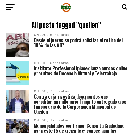
All posts tagged "queilen"
CHILOE
6 años atras
Desde el jueves se podrá solicitar el retiro del
10% de las AFP
CHILOE
6 años atras
Instituto Profesional Iplacex lanza cursos online
gratuitos de Docencia Virtual y Teletrabajo
CHILOE
7 años atras
Contraloría investiga documentos que
acreditarían millonario finiquito entregado a ex
funcionario de la Corporación Municipal de
Queilen
CHILOE
7 años atras
Municipalidades confirman Consulta Ciudadana
para este 15 de diciembre: conoce aquí las