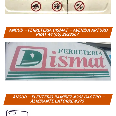
ANCUD – FERRETERÍA DISMAT – AVENIDA ARTURO
PRAT 44 (65) 2623367
ANCUD – ELEUTERIO RAMÍREZ #262 CASTRO –
ALMIRANTE LATORRE #275