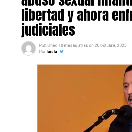
libertad y ahora en
judiciales
Published
10 meses atras
on
20 octubre, 2025
Por
laisla