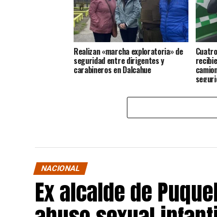
Realizan «marcha exploratoria» de
Cuatro
seguridad entre dirigentes y
recibi
carabineros en Dalcahue
camion
seguri
NACIONAL
Ex alcalde de Puqu
abuso sexual infant