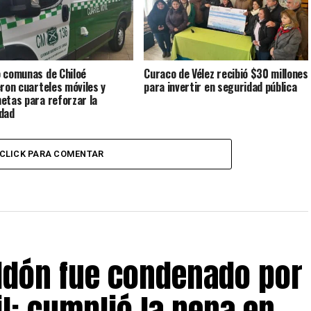
 comunas de Chiloé
Curaco de Vélez recibió $30 millones
eron cuarteles móviles y
para invertir en seguridad pública
etas para reforzar la
dad
CLICK PARA COMENTAR
eldón fue condenado por
il: cumplió la pena en