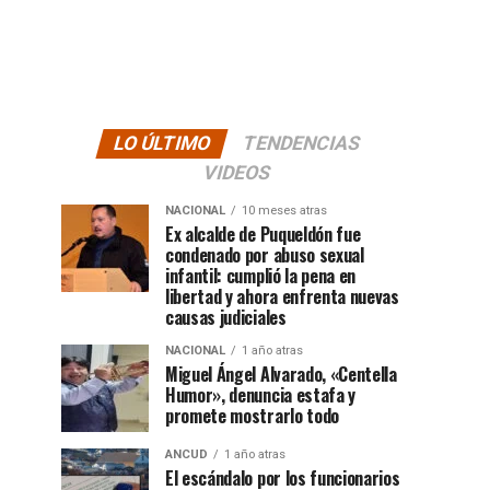
LO ÚLTIMO
TENDENCIAS
VIDEOS
NACIONAL
10 meses atras
Ex alcalde de Puqueldón fue
condenado por abuso sexual
infantil: cumplió la pena en
libertad y ahora enfrenta nuevas
causas judiciales
NACIONAL
1 año atras
Miguel Ángel Alvarado, «Centella
Humor», denuncia estafa y
promete mostrarlo todo
ANCUD
1 año atras
El escándalo por los funcionarios