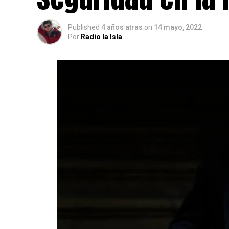
Published
4 años atras
on
14 mayo, 2022
Por
Radio la Isla