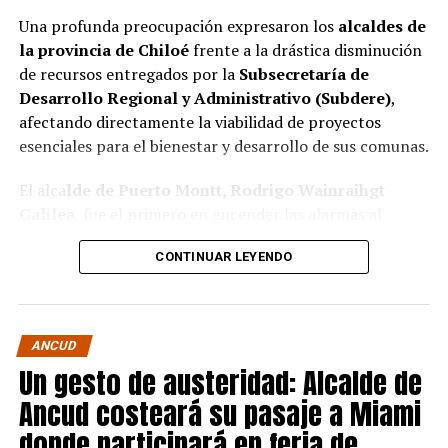
Una profunda preocupación expresaron los
alcaldes de
la provincia de Chiloé
frente a la drástica disminución
de recursos entregados por la
Subsecretaría de
Desarrollo Regional y Administrativo (Subdere)
,
afectando directamente la viabilidad de proyectos
esenciales para el bienestar y desarrollo de sus comunas.
El alca
lde de Puerto Montt, Rodrigo Wainraihgt
Galilea
, fue el primero en encender las alarmas al
denunciar públicamente que la Subdere no cuenta con
CONTINUAR LEYENDO
fondos para financiar iniciativas del Programa de
Mejoramiento Urbano (PMU) ni del Programa de
Mejoramiento de Barrios (PMB), a pesar de que muchas
ya estaban declaradas elegibles.
“Por primera vez en la
ANCUD
historia, la Subdere no tiene recursos para estos
Un gesto de austeridad: Alcalde de
programas fundamentales”,
afirmó el edil de la capital
Ancud costeará su pasaje a Miami
regional de Los Lagos.
donde participará en feria de