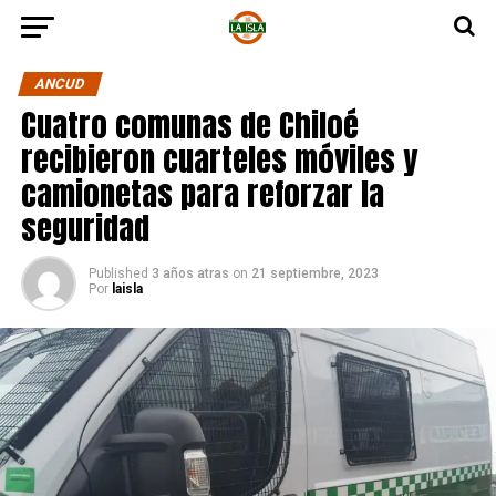
ANCUD
Cuatro comunas de Chiloé
recibieron cuarteles móviles y
camionetas para reforzar la
seguridad
Published
3 años atras
on
21 septiembre, 2023
Por
laisla