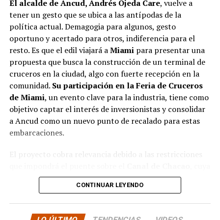
El alcalde de Ancud, Andrés Ojeda Care
, vuelve a
que hasta la fecha no han recibido respuesta clara sobre
tener un gesto que se ubica a las antípodas de la
si se entregarán los recursos.
“Preocupa esta situación,
política actual. Demagogia para algunos, gesto
estos son proyectos que vienen trabajándose desde
oportuno y acertado para otros, indiferencia para el
hace tiempo y que hoy están en riesgo por la falta de
resto. Es que el edil viajará a
Miami
para presentar una
financiamiento”,
declaró.
propuesta que busca la construcción de un terminal de
En la comuna de
Curaco de Vélez, la alcaldesa Javiera
cruceros en la ciudad, algo con fuerte recepción en la
Yáñez
indicó que históricamente la Subdere ha apoyado
comunidad.
Su participación en la Feria de Cruceros
a los municipios en diversos proyectos y que confía en
de Miami
, un evento clave para la industria, tiene como
que durante el año se asignen nuevos recursos, aunque
objetivo captar el interés de inversionistas y consolidar
reconoció una disminución evidente en comparación
a Ancud como un nuevo punto de recalado para estas
con ejercicios anteriores. Señaló que su administración
embarcaciones.
ha presentado iniciativas por más de 200 millones de
El proyecto cobra relevancia debido a las restricciones
pesos en distintas líneas de financiamiento, y que, pese
que impondrá el puente sobre el
Canal de Chacao
, cuya
a los esfuerzos, los fondos aún no han llegado,
altura limitará el acceso de cruceros de gran
generando preocupación en su equipo municipal.
CONTINUAR LEYENDO
envergadura a
Puerto Montt
. Esta situación ha
Desde
Puqueldón, el alcalde Alejandro Cárdenas
impulsado a las autoridades locales a explorar
reconoció que existe lentitud en el tema y que, aunque
alternativas que permitan mantener el flujo turístico y
LO ÚLTIMO
TENDENCIAS
VIDEOS