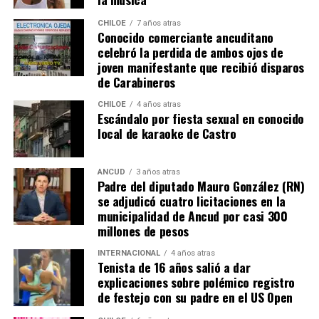
93% más de fondos en igual periodo. También se
como un destino estratégico en el sur de
Chile
,
subrayan inversiones emblemáticas en la región, como
impulsando el turismo y fortaleciendo la economía
CHILOE
7 años atras
Conocido comerciante ancuditano
la construcción de nuevos edificios consistoriales en
local. Resta ver si la apuesta del alcalde obtiene el
celebró la perdida de ambos ojos de
Chaitén y Dalcahue
, ambos financiados en un 60% por
respaldo necesario para avanzar en esta ambiciosa
joven manifestante que recibió disparos
la Subdere, con más de 5.900 millones de pesos y 4.400
iniciativa.
de Carabineros
millones de pesos, respectivamente.
CHILOE
4 años atras
Escándalo por fiesta sexual en conocido
La minuta afirma que estos avances reflejan una apuesta
local de karaoke de Castro
por la equidad territorial, y que se continuará apoyando
a las comunas con mayores necesidades, aunque en la
práctica, los alcaldes coinciden en que el actual
ANCUD
3 años atras
Padre del diputado Mauro González (RN)
escenario genera incertidumbre y podría traducirse en
se adjudicó cuatro licitaciones en la
la paralización de iniciativas prioritarias para el
municipalidad de Ancud por casi 300
desarrollo local.
millones de pesos
“Se
guimos trabajando con esperanza, pero sin
INTERNACIONAL
4 años atras
Tenista de 16 años salió a dar
certezas”
, concluyó el alcalde de Quemchi, reflejando el
explicaciones sobre polémico registro
sentimiento generalizado entre los ediles de Chiloé ante
de festejo con su padre en el US Open
la disminución de recursos provenientes de la Subdere.