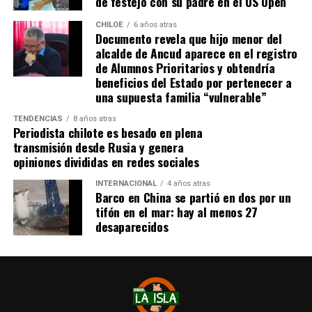
de festejo con su padre en el US Open
idealmente a agua potable, luz eléctrica y tener
dominio de ocupación material por más de 5 años,
CHILOE
6 años atras
Documento revela que hijo menor del
como lo dice la Ley”,
recalcó el consejero de la
alcalde de Ancud aparece en el registro
provincia de Chiloé.
de Alumnos Prioritarios y obtendría
beneficios del Estado por pertenecer a
Cabe recordar que el consejero Francisco Cárcamo había
una supuesta familia “vulnerable”
planteado esta inquietud el pasado 20 de marzo en el
TENDENCIAS
8 años atras
Consejo Regional, logrando el acuerdo de todos los
Periodista chilote es besado en plena
consejeros para oficiar al Ministerio del ramo e invitar a
transmisión desde Rusia y genera
la Seremi de Bienes Nacionales para informar de la
opiniones divididas en redes sociales
situación.
INTERNACIONAL
4 años atras
Barco en China se partió en dos por un
El personero indicó que la aplicación del dictamen de
tifón en el mar: hay al menos 27
Contraloría había generado una tremenda
desaparecidos
contradicción entre ministerios, dado que por un lado el
Ministerio de Bienes Nacionales no entregaba títulos de
dominio y por otra parte el Ministerio de Vivienda
llamaba a postular a subsidios habitaciones rurales,
recalcando que para acceder a este beneficio, se deben