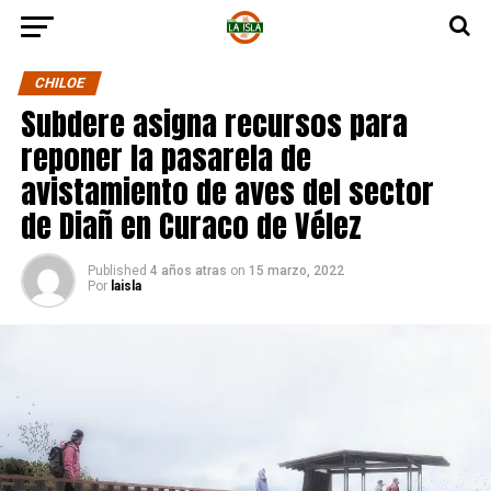
CHILOE
Subdere asigna recursos para
reponer la pasarela de
avistamiento de aves del sector
de Diañ en Curaco de Vélez
Published
4 años atras
on
15 marzo, 2022
Por
laisla