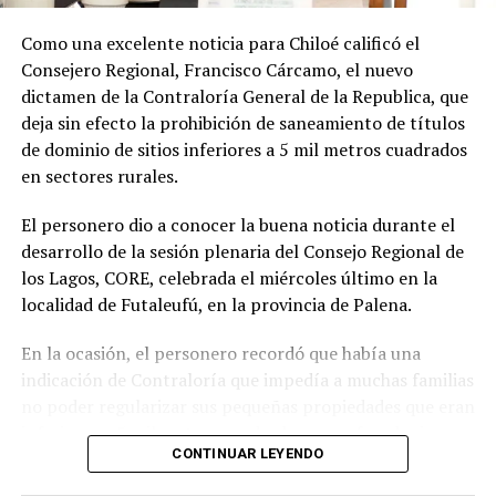
Soto Díaz también destacó su continuo apoyo a la
comunidad:
«En paralelo, he estado acompañando a
Como una excelente noticia para Chiloé calificó el
la comunidad en lo que fue su presentación al
Consejero Regional, Francisco Cárcamo, el nuevo
concejo municipal, donde ya evaluamos aportar a
dictamen de la Contraloría General de la Republica, que
este sueño con la futura compra de un terreno que
deja sin efecto la prohibición de saneamiento de títulos
permita el crecimiento de la escuela y así poder
de dominio de sitios inferiores a 5 mil metros cuadrados
albergar la enseñanza media que todos anhelamos.»
en sectores rurales.
«Es un orgullo aportar al sueño educativo de esta
El personero dio a conocer la buena noticia durante el
comunidad. Desde su equipo profesional han hecho
desarrollo de la sesión plenaria del Consejo Regional de
invaluables aportes a nuestra identidad. Son un
los Lagos, CORE, celebrada el miércoles último en la
grupo fantástico, con grandes liderazgos que hoy son
localidad de Futaleufú, en la provincia de Palena.
pioneros y vanguardistas en la educación rural de
nuestro país,»
concluyó.
En la ocasión, el personero recordó que había una
indicación de Contraloría que impedía a muchas familias
La gestión de Soto y la visita del Seremi de Educación
no poder regularizar sus pequeñas propiedades que eran
representan un paso significativo hacia la mejora y
inferiores a 5 mil metros cuadrados, pero fue el mismo
expansión de la educación en la península de Rilán,
CONTINUAR LEYENDO
organismo contralor que dispuso de otro dictamen la
atendiendo a las necesidades y aspiraciones de la
semana pasada, para dejar sin efecto la indicación