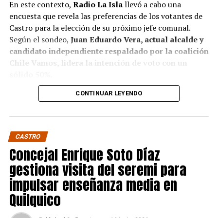
En este contexto,
Radio La Isla
llevó a cabo una
encuesta que revela las preferencias de los votantes de
Castro para la elección de su próximo jefe comunal.
Según el sondeo,
Juan Eduardo Vera, actual alcalde y
candidato independiente respaldado por la coalición
Chile Vamos, lidera la intención de voto con un
sólido 50%.
CONTINUAR LEYENDO
Baltazar Elgueta, candidato del Partido Socialista
(PS) por la coalición Contigo Chile Mejor, sigue en
segundo lugar con un 41% de apoyo, mientras que
Jaime Guerrero, candidato independiente por el
CASTRO
Partido socialcristiano, se sitúa en un distante 9%.
Concejal Enrique Soto Díaz
Estos resultados confirman, de algún modo, pese a que
gestiona visita del seremi para
no sean concluyentes, la fuerte presencia de Vera en la
impulsar enseñanza media en
política local, donde ha ejercido un liderazgo
Quilquico
significativo, respaldando su figura en otras de
potencial mayor envergadura como lo sería la eventual