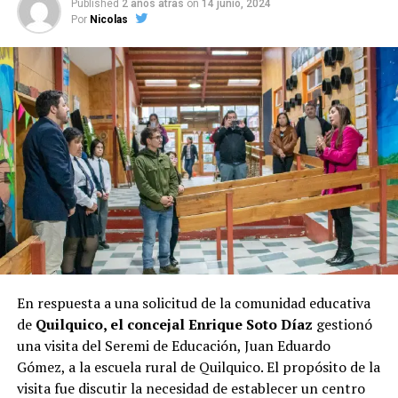
Published
2 años atras
on
14 junio, 2024
candidata a la presidencia, Evelyn Matthei
. Su gestión
Por
Nicolas
al frente del municipio parece haberle asegurado un
respaldo considerable entre los votantes, lo que se
refleja en la encuesta.
Las elecciones de octubre serán decisivas para Castro, y
los próximos días serán cruciales para todos los
candidatos en la recta final hacia las urnas.
En respuesta a una solicitud de la comunidad educativa
de
Quilquico, el concejal Enrique Soto Díaz
gestionó
una visita del Seremi de Educación, Juan Eduardo
Gómez, a la escuela rural de Quilquico. El propósito de la
visita fue discutir la necesidad de establecer un centro