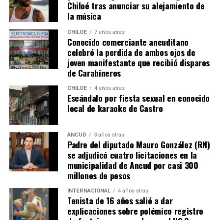
Chiloé tras anunciar su alejamiento de
de Bienes Raíces, pero su tramitación fue rechazada.
la música
El Consejero Francisco Cárcamo insistió que el nuevo
CHILOE
7 años atras
dictamen de Contraloría es una buena noticia para
Conocido comerciante ancuditano
celebró la perdida de ambos ojos de
muchas familias que desde hace un tiempo venían
joven manifestante que recibió disparos
tramitando la regularización de sus sitios, aunque ahora
de Carabineros
también tendrán que responder con algunos requisitos
como por ejemplo tener un periodo de ocupación de la
CHILOE
4 años atras
Escándalo por fiesta sexual en conocido
propiedad por más de 5 años.
local de karaoke de Castro
“Efectivamente al interpretar el dictamen de
Contraloría, si bien es cierto, permite nuevamente
ANCUD
3 años atras
Padre del diputado Mauro González (RN)
sanear sitios, sobre la propiedad particular en el
se adjudicó cuatro licitaciones en la
sector rural específicamente, viene con algunas
municipalidad de Ancud por casi 300
precisiones y van a ser más rigurosos en la
millones de pesos
ocupación material, es decir, la persona que quiera
sanear tiene que tener un inmueble construido
INTERNACIONAL
4 años atras
Tenista de 16 años salió a dar
sobre el sitio, tiene que estar cerrado, tiene que
explicaciones sobre polémico registro
estar conectado idealmente a los servicios básicos,