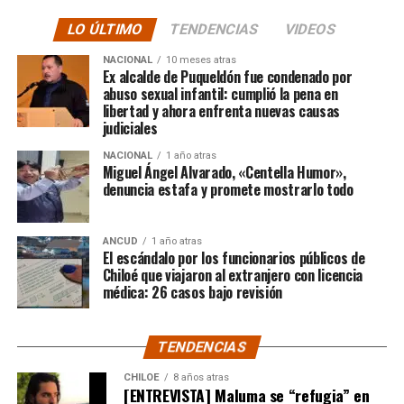
comunidad educativa local.
anterior.
LO ÚLTIMO
TENDENCIAS
VIDEOS
“En su minuto, lamentablemente hubo un dictamen
NACIONAL
10 meses atras
de Contraloría que prohibía los saneamientos de
Ex alcalde de Puqueldón fue condenado por
abuso sexual infantil: cumplió la pena en
sitios, sobre la Ley 2.695, y eso lo consideramos una
libertad y ahora enfrenta nuevas causas
medida injusta por un caso particular que ocurrió en
judiciales
Santiago y que estaba afectando a la gente de
NACIONAL
1 año atras
nuestra provincia. Afortunadamente un nuevo
Miguel Ángel Alvarado, «Centella Humor»,
dictamen de Contraloría General de la República
denuncia estafa y promete mostrarlo todo
deja sin efecto esa resolución y va a permitir
nuevamente que todas las carpetas de saneamiento
ANCUD
1 año atras
de títulos de dominios sobre la propiedad particular,
El escándalo por los funcionarios públicos de
vuelvan a seguir su tramitación y puedan obtener su
Chiloé que viajaron al extranjero con licencia
título de dominio”,
médica: 26 casos bajo revisión
expresó el Consejero Cárcamo.
Recordó que, en un caso puntual, un vecino de la
TENDENCIAS
comuna de Castro, que tenía un expediente que cumplía
con todos los antecedentes técnicos, administrativos y
CHILOE
8 años atras
[ENTREVISTA] Maluma se “refugia” en
jurídicos, solo le faltaba la inscripción en el Conservador