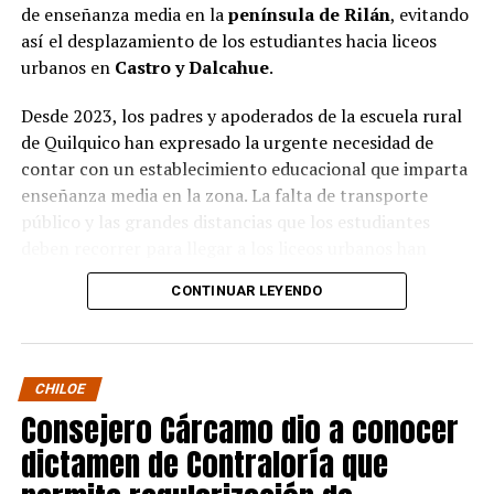
de enseñanza media en la
península de Rilán
, evitando
así el desplazamiento de los estudiantes hacia liceos
urbanos en
Castro y Dalcahue
.
Desde 2023, los padres y apoderados de la escuela rural
de Quilquico han expresado la urgente necesidad de
contar con un establecimiento educacional que imparta
enseñanza media en la zona. La falta de transporte
público y las grandes distancias que los estudiantes
deben recorrer para llegar a los liceos urbanos han
generado preocupaciones sobre el desapego familiar y el
CONTINUAR LEYENDO
aumento de la deserción escolar.
Durante la visita, el Seremi de Educación pudo conocer
de primera mano el proyecto educativo de la escuela, el
CHILOE
cual tiene una fuerte orientación cultural, ambiental e
Consejero Cárcamo dio a conocer
indígena. Los padres y apoderados presentaron sus
dictamen de Contraloría que
argumentos sobre la necesidad de avanzar en la
creación de un centro de enseñanza media en la