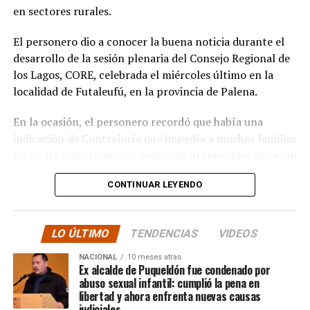
albergar la enseñanza media que todos anhelamos.»
en sectores rurales.
«Es un orgullo aportar al sueño educativo de esta
El personero dio a conocer la buena noticia durante el
comunidad. Desde su equipo profesional han hecho
desarrollo de la sesión plenaria del Consejo Regional de
invaluables aportes a nuestra identidad. Son un
los Lagos, CORE, celebrada el miércoles último en la
grupo fantástico, con grandes liderazgos que hoy son
localidad de Futaleufú, en la provincia de Palena.
pioneros y vanguardistas en la educación rural de
nuestro país,»
concluyó.
En la ocasión, el personero recordó que había una
indicación de Contraloría que impedía a muchas familias
La gestión de Soto y la visita del Seremi de Educación
no poder regularizar sus pequeñas propiedades que eran
representan un paso significativo hacia la mejora y
inferiores a 5 mil metros cuadrados, pero fue el mismo
expansión de la educación en la península de Rilán,
CONTINUAR LEYENDO
organismo contralor que dispuso de otro dictamen la
atendiendo a las necesidades y aspiraciones de la
semana pasada, para dejar sin efecto la indicación
comunidad educativa local.
anterior.
LO ÚLTIMO
TENDENCIAS
VIDEOS
“En su minuto, lamentablemente hubo un dictamen
NACIONAL
10 meses atras
de Contraloría que prohibía los saneamientos de
Ex alcalde de Puqueldón fue condenado por
abuso sexual infantil: cumplió la pena en
sitios, sobre la Ley 2.695, y eso lo consideramos una
libertad y ahora enfrenta nuevas causas
medida injusta por un caso particular que ocurrió en
judiciales