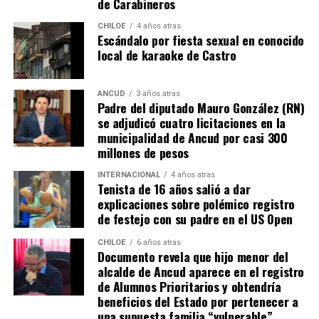
de Carabineros
también tendrán que responder con algunos requisitos
como por ejemplo tener un periodo de ocupación de la
CHILOE
4 años atras
Escándalo por fiesta sexual en conocido
propiedad por más de 5 años.
local de karaoke de Castro
“Efectivamente al interpretar el dictamen de
Contraloría, si bien es cierto, permite nuevamente
ANCUD
3 años atras
Padre del diputado Mauro González (RN)
sanear sitios, sobre la propiedad particular en el
se adjudicó cuatro licitaciones en la
sector rural específicamente, viene con algunas
municipalidad de Ancud por casi 300
precisiones y van a ser más rigurosos en la
millones de pesos
ocupación material, es decir, la persona que quiera
sanear tiene que tener un inmueble construido
INTERNACIONAL
4 años atras
Tenista de 16 años salió a dar
sobre el sitio, tiene que estar cerrado, tiene que
explicaciones sobre polémico registro
estar conectado idealmente a los servicios básicos,
de festejo con su padre en el US Open
idealmente a agua potable, luz eléctrica y tener
dominio de ocupación material por más de 5 años,
CHILOE
6 años atras
Documento revela que hijo menor del
como lo dice la Ley”,
recalcó el consejero de la
alcalde de Ancud aparece en el registro
provincia de Chiloé.
de Alumnos Prioritarios y obtendría
beneficios del Estado por pertenecer a
Cabe recordar que el consejero Francisco Cárcamo había
una supuesta familia “vulnerable”