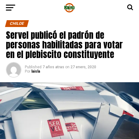
CHILOE
Servel publicó el padrón de
personas habilitadas para votar
en el plebiscito constituyente
Published
7 años atras
on
27 enero, 2020
Por
laisla